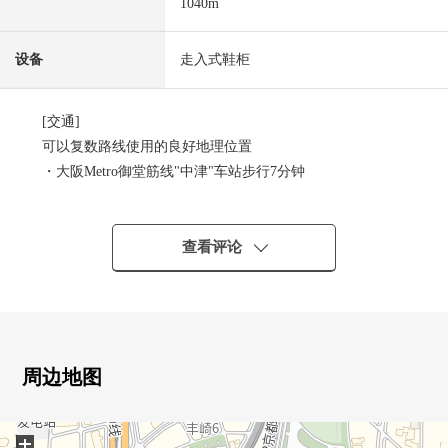
1040m
设备
走入式鞋柜
[交通]
可以复数路线使用的良好地理位置
・大阪Metro御堂筋线"中津"车站步行7分钟
・大阪Metro谷町线"中崎町"车站步行10分钟
・阪急京都线其他"大阪梅田"车站步行13分钟
・大阪Metro堺筋线、阪急千里线"天神桥筋六丁目"车站步
查看评论
行13分钟
・JR环线其他"大阪"车站步行18分钟
[推荐焦点]
・能使用3沿线
周边地图
・走入式鞋柜有
・西侧前面为公园有开放感觉
+