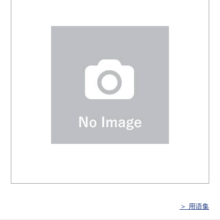
＞ 用语集