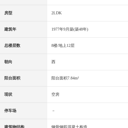
房型
2LDK
建筑年
1977年9月築(築48年)
总楼层数
8楼/地上12层
朝向
西
阳台面积
阳台面积7.84m²
现状
空房
停车场
－
建筑物结构
钢骨钢筋混凝土构造