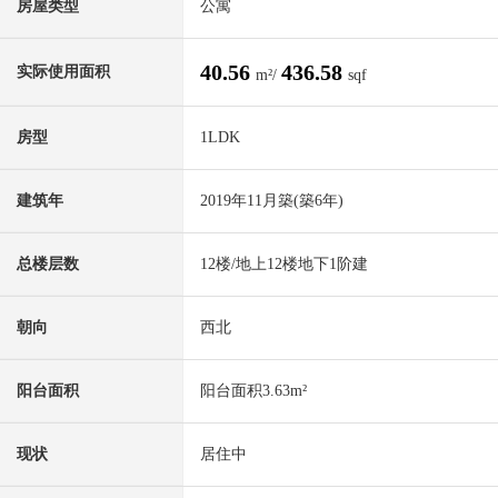
房屋类型
公寓
40.56
436.58
实际使用面积
m²/
sqf
房型
1LDK
建筑年
2019年11月築(築6年)
总楼层数
12楼/地上12楼地下1阶建
朝向
西北
阳台面积
阳台面积3.63m²
现状
居住中