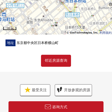
・复数层玻璃
・有食配受取服务
▼房间的特徴
100 m
・12楼部分最上階西北、东北采光房
利用規約
・开放式柜台厨房(有净水器、餐具冲洗烘干机)
・智能浴缸(有喷雾桑拿浴、再加热功能、浴室换气干燥机)
地址
东京都中央区日本桥横山町
・TES式地板暖气(客餐厅)
・有人感觉感应器的门口照明
邻近房源查询
・有TV监视器的内部对讲机
■ 在找想要的家方面给予帮助的━━━━━・・・
房源的详细、需讨论是如有意向，请跟我们联系。
最受关注
开放参观的房源
咨询方式