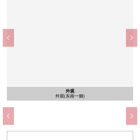
房型图(平面图)
其他当地
其他当地
其他当地
停车场
外观
入口
外观
入口
外观
入口
外观
外观
小传马町站(东京地铁线日比谷线)(约490m)
外观和前面道路(横山町主要街道)环境
Mybasket日本桥横山町商店(约200m)
丸万商店日本桥马喰町商店(约170m)
马喰横山站，东日本桥站(约150m)
Fresco日本桥横山町商店(约100m)
周边环境(清洲桥横山町主要街道)
周边环境(清洲桥横山町主要街道)
杉药房日本桥横山町商店(约60m)
按照横山、共荣会(约390m)
中央区立久松小学(约470m)
前面道路环境(东南一侧)
当地Mansion停车场
副入口(西北一侧)
外观(东南一侧)
外观(西北一侧)
大门的路径
停车场尺寸
防风林室
名牌
外观