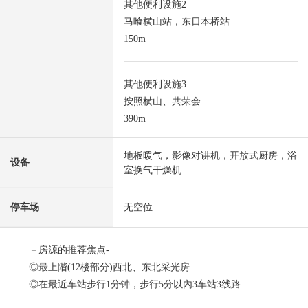
其他便利设施2
马喰横山站，东日本桥站
150m
其他便利设施3
按照横山、共荣会
390m
地板暖气，影像对讲机，开放式厨房，浴
设备
室换气干燥机
停车场
无空位
－房源的推荐焦点-
◎最上階(12楼部分)西北、东北采光房
◎在最近车站步行1分钟，步行5分以內3车站3线路
◎2019年11月築