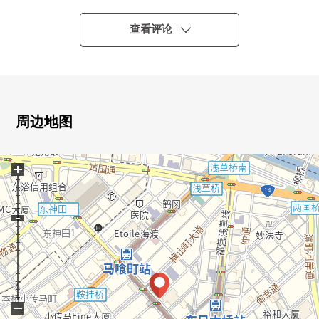
▼交通
・都营新宿线"马喰横山"车站步行1分钟
查看评论
・JR总武线快速"马喰町"车站步行3分钟
・都营浅草线"东日本桥"车站步行1分钟
・东京地铁线日比谷线"小传马町"车站步行7分钟
・东京地铁线日比谷线，都营浅草线"人形町"车站步行11分
钟
周边地图
▼日用品、购物
+
・Fresco日本桥横山町商店步行2分钟
・丸万商店日本桥马喰町商店步行3分钟
・杉药房日本桥横山町商店步行1分钟
▼Mansion的特徴
・门口门是防震门范围
・有智能快递柜
・24小时安全系统
−
・双重的地板、双重天花板构造