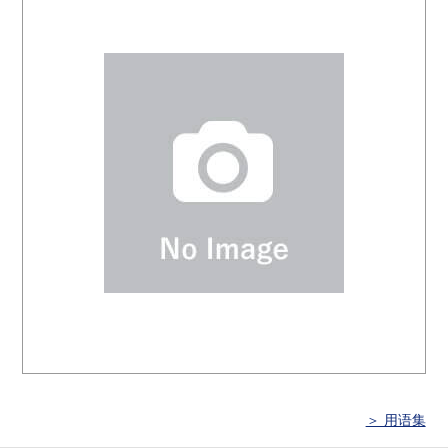
＞ 用语集