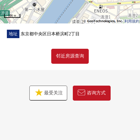
・附带监视器的内部对讲机
・快递保管柜有
100 m
・宠物饲养可(饲养有特殊规则)
利用規約
▼位置
地址
东京都中央区日本桥滨町2丁目
・都营新宿线"滨町"车站步行2分钟
・东京地铁线日比谷线、都营浅草线"人形町"车站步行7分
邻近房源查询
钟
・东京地铁线半藏门线"水天宫前"车站步行8分钟
■ 在找想要的家方面给予帮助的━━━━━・・・
房源的详细、需讨论是如有意向，请跟我们联系。
最受关注
咨询方式