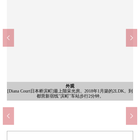
公共汽车
外观
客厅
客厅
客厅
客厅
室内
客厅
洗脸
门口
厕所
[Diana Court日本桥滨町]最上階采光房。2018年1月築的2LDK。到
[洗脸室]有三面镜的盥洗台被设置。镜子背后和盘子下边正设有存
[门口]走入式鞋柜被设定。整理家族份的鞋以及行李，一下子切，
[浴室]是能渡过放松的公共汽车时间的温暖的浴室。具有舒适地可
[厕所]有温水冲洗马桶座的，每天舒适地可以使用。洗手柜台被在
[约17.7张塌塌米LDK(的)]家具灭掉，处理，根据CG是变成空房的
[约17.7张塌塌米LDK(的)]家具灭掉，处理，根据CG是变成空房的
[约8.0张塌塌米西式房间(的)]家具灭掉，处理，根据CG是变成空
[约8.0张塌塌米西式房间(的)]是在在虚拟根据CG设置家具的形象
[约17.7张塌塌米LDK(的)]是在在虚拟根据CG设置家具的形象图
[约17.7张塌塌米LDK(的)]是在在虚拟根据CG设置家具的形象图
共有部分
入口
入口
外观
入口
入口
Peacock Store Tornare日本桥滨町商店(约340m)
房的形象图片。※有造付的书架、桌子。
Mybasket日本桥滨町2丁目商店(约290m)
厕所设立。使用后，手洗，马上卫生。
储空间，收藏电吹风机或者化妆品。
Tomod's Tornare滨町商店(约320m)
都营新宿线"滨町"车站步行2分钟。
成城石井日本桥滨町商店(约260m)
图片。※有造付的书架、桌子。
[入口]是黑基调的优质的入口。
中央滨町的第一邮局(约360m)
[入口]沙发被放，宽敞的空间
以使用的浴室换气干燥机。
好像能保持门口周围。
滨町公园(约130m)
形象图片。
形象图片。
共有部分
片。
片。
外观
入口
入口