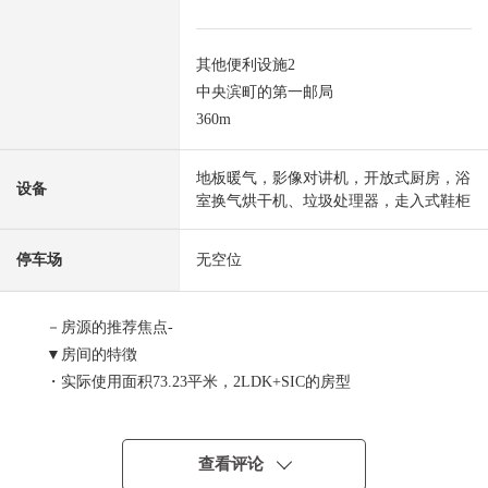
其他便利设施2
中央滨町的第一邮局
360m
地板暖气，影像对讲机，开放式厨房，浴
设备
室换气烘干机、垃圾处理器，走入式鞋柜
停车场
无空位
－房源的推荐焦点-
▼房间的特徴
・实际使用面积73.23平米，2LDK+SIC的房型
・关于最上階10楼部分西北、西南采光房，日照、通风良
好
・天花板高度2.6m(客餐厅、西式房间)
查看评论