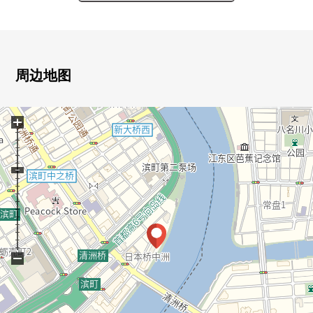
・宽敞的约17.7张塌塌米LDK
・约8.0张塌塌米主卧室
・造付的碗橱，电视机柜，桌子，书架等的有
・两面派采光的LDK
・会话兴奋起来的开放式厨房
周边地图
・SIC，走廊收纳等的丰富的存储空间
+
▼设备
・地板暖气(客餐厅)
・垃圾处理器
・内装洗碗机
・1具净水器型栓
・浴室暖气烘干机
・走入式鞋柜
−
▼Mansion的特徴
・2018年(2018年)1月築
・防盗门系统