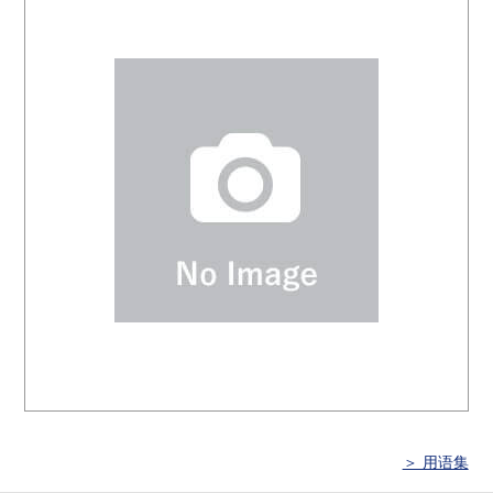
＞ 用语集