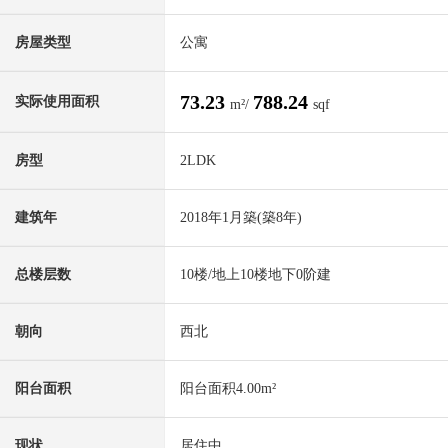
房屋类型
公寓
73.23
788.24
实际使用面积
m²/
sqf
房型
2LDK
建筑年
2018年1月築(築8年)
总楼层数
10楼/地上10楼地下0阶建
朝向
西北
阳台面积
阳台面积4.00m²
现状
居住中