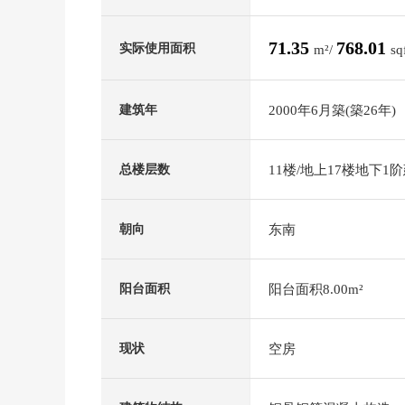
71.35
768.01
实际使用面积
m²/
sq
2000年6月築(築26年)
建筑年
11楼/地上17楼地下1
总楼层数
东南
朝向
阳台面积8.00m²
阳台面积
空房
现状