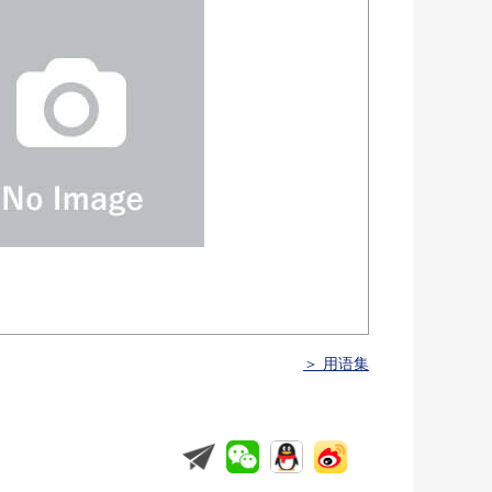
＞ 用语集