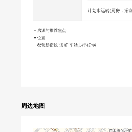
计划水运转(厨房，浴室，
－房源的推荐焦点-
▼位置
・都营新宿线"滨町"车站步行4分钟
・东京地铁线半藏门线"水天宫前"车站步行7分钟
・都营新宿线"森下"车站步行8分钟
・东京地铁线日比谷线、都营浅草线"人形町"车站步行
▼Mansion的特徴
・可以5车站4路线使用的良好地理位置
・防盗门安全系统充实
・有智能快递柜
周边地图
・宠物饲养可(饲养有特殊规则)
▼房间的特徴