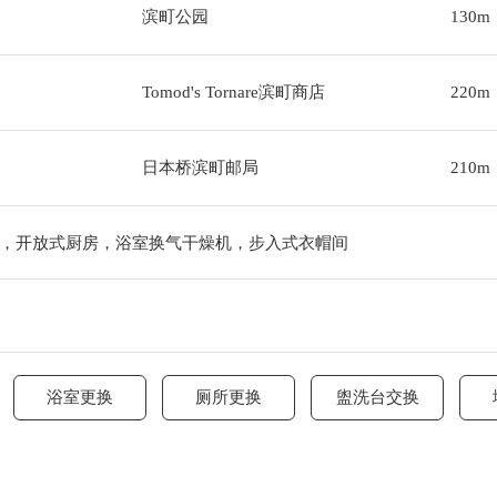
滨町公园
130m
Tomod's Tornare滨町商店
220m
日本桥滨町邮局
210m
，开放式厨房，浴室换气干燥机，步入式衣帽间
浴室更换
厕所更换
盥洗台交换