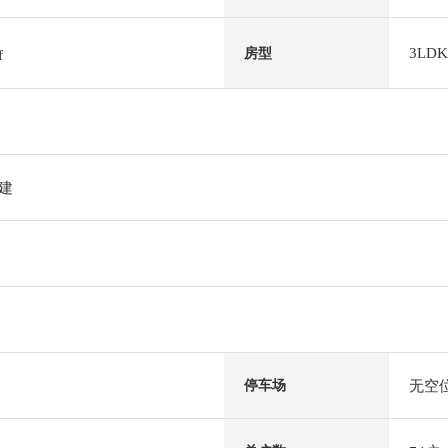
3LDK
房型
f
阶建
无空
停车场