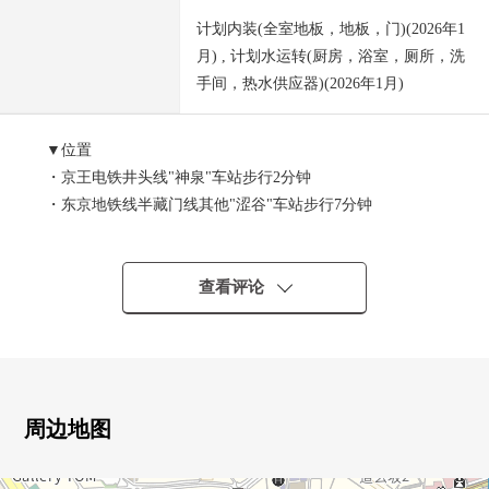
计划内装(全室地板，地板，门)(2026年1
月) , 计划水运转(厨房，浴室，厕所，洗
手间，热水供应器)(2026年1月)
▼位置
・京王电铁井头线"神泉"车站步行2分钟
・东京地铁线半藏门线其他"涩谷"车站步行7分钟
・JR山手线其他"涩谷"车站步行10分钟
▼推荐焦点
查看评论
・大规模的修理工程实施已经(2014年10月实施，外壁、屋
顶)
・有考虑安全的监视照相机的电梯
・对入口，电梯间的2个地方防盗门设置
・不在时，也能收到行李的智能快递柜有
周边地图
・可饲养宠物(狗和猫1只宠物饲养有特殊规则)
・约13.8张塌塌米LDK部分