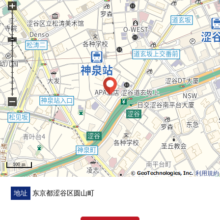
+
・朝西的阳台
・在各西式房间壁橱有
▼翻新内容(2026年1月实施已经)
・组合厨房交换
・整体卫浴交换
・盥洗台交换
・厕所更换
−
・全地板张替
・门交换
・全Cross换新
・门口地板张替
・供洗衣机使用的防水洗衣机底座
100 m
・煤气热水器交换
利用規約
■ 在找想要的家方面给予帮助的━━━━━・・・
地址
东京都涩谷区圆山町
房源的详细、需讨论是如有意向，请跟我们联系。