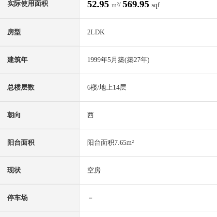
52.95
569.95
实际使用面积
m²/
sqf
房型
2LDK
建筑年
1999年5月築(築27年)
总楼层数
6楼/地上14层
朝向
西
阳台面积
阳台面积7.65m²
现状
空房
停车场
－