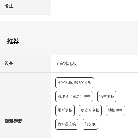
备注
－
推荐
设备
全室木地板
全室地板/壁纸的换贴
流理台（厨房）更换
浴室更换
厕所更换
盥洗台交换
地板更换
翻新⁄翻新
热水器交换
门交换