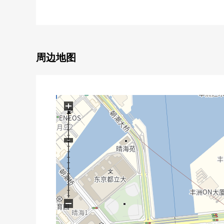
○ 1620尺寸的整体卫浴
○ 走廊部分少，并且面积在房间能消掉的房型
○ 丰富的收藏
・被各西式房间收藏
・门口收纳
周边地图
・洗脸室的毛巾收纳处
・走廊收纳
■ Mansion的特徴
+
○ 2009年12月築(2009年12月築)
○ 44层的Tower型Mansion
○ 共用走廊是内走廊设计
○ 有人24小时的管理体制(但是，夜间警卫)
○ 住友不动产株式会社开发并分售
○ 株式会社竹中工务店施工
○ 制震构造使用
−
○ 可饲养宠物(有特殊规则)