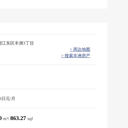
都江东区丰洲3丁目
> 周边地图
> 搜索丰洲房产
90日元/月
20
863.27
m²/
sqf