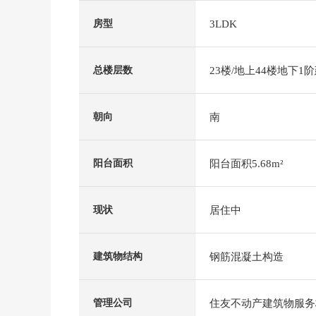
3LDK
房型
23楼/地上44楼地下1
总楼层数
南
朝向
阳台面积5.68m²
阳台面积
居住中
现状
钢筋混凝土构造
建筑物结构
住友不动产建筑物服务
管理公司