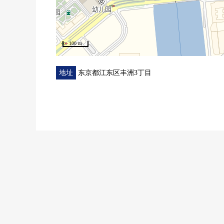
■ 共用设施(一部分收费)
○ Sky休息室(32楼)
○ 屋顶展望台(2楼)
○ 租赁自行车
100 m
○ 礼宾服务
○ 贵宾室(City Tower丰洲The Twin里面的)
地址
东京都江东区丰洲3丁目
○ 电影院·卡拉OK房(City Tower丰洲The Twin里面的)