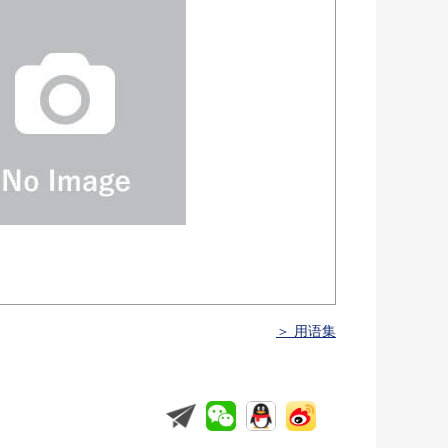
＞ 用语集