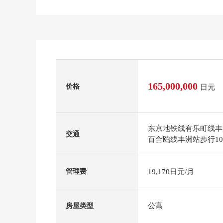
165,000,000
价格
日元
东京地铁线有乐町线丰
交通
百合鸥线丰洲站步行1
19,170日元/月
管理费
公寓
房屋类型