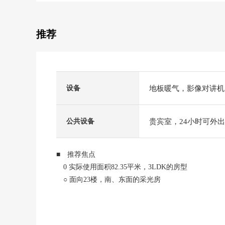
推荐
地板暖气，影像对讲机
设备
贵宾室，24小时可外
公共设备
■ 推荐焦点
0 实际使用面积82.35平米，3LDK的房型
○ 面向23楼，南、东面的采光房
○ 自行车收纳处2.15平米有
○ 宽松的约13.0张塌塌米客厅
○ 附带约3.0张塌塌米柜台的厨房