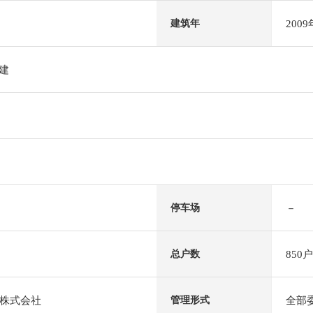
200
建筑年
阶建
－
停车场
850户
总户数
株式会社
全部
管理形式