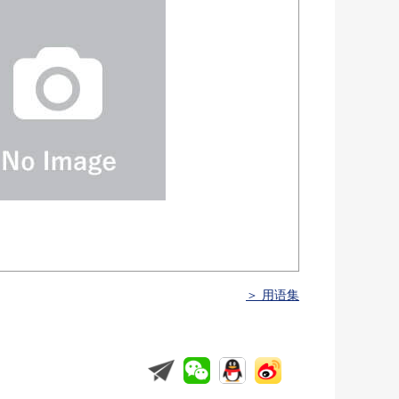
＞ 用语集