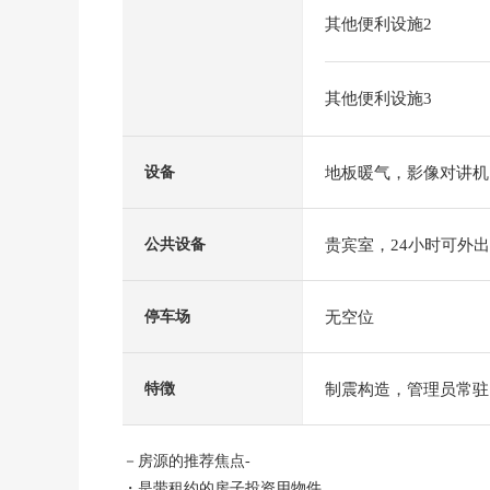
其他便利设施2
其他便利设施3
地板暖气，影像对讲机
设备
贵宾室，24小时可外
公共设备
无空位
停车场
制震构造，管理员常驻
特徴
－房源的推荐焦点-
・是带租约的房子投资用物件