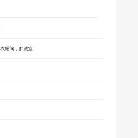
m
式衣帽间，贮藏室