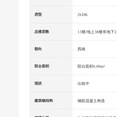
2LDK
房型
13楼/地上38楼有地下
总楼层数
西南
朝向
阳台面积6.00m²
阳台面积
出租中
现状
钢筋混凝土构造
建筑物结构