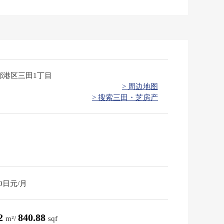
都港区三田1丁目
> 周边地图
> 搜索三田・芝房产
80日元/月
12
840.88
m²/
sqf