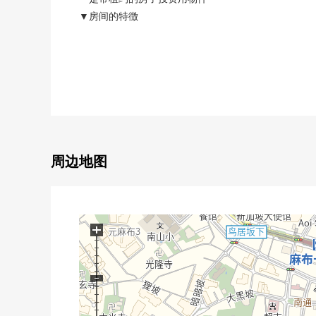
▼房间的特徴
・实际使用面积78.12平米，2LDK的房型
・适合13楼部分，西南、西北的采光房阳光、风景良好
・开放式柜台厨房(垃圾处理器有)
・1418尺寸的浴室(浴室换气干燥暖气时机)
・步入式衣帽间
・客餐厅天花板约高2,520mm
・客餐厅地板暖气
・天花板盒式空调
周边地图
▼位置
・东京地铁南北线都营大江户线麻布十番站步行5分钟
・都营大江户线赤羽桥站步行5分钟
+
・都营三田线芝公园站步行12分钟
▼Mansion的特徴
・住友不动产株式会社开发并分售×清星期三/奥村建