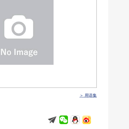
＞ 用语集