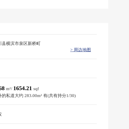
川县横滨市泉区新桥町
> 周边地图
.68
1654.21
m²/
sqf
的私道大约 283.00m² 有(共有持分1/30)
权