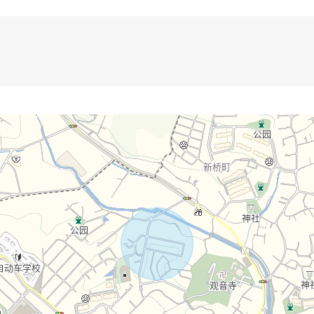
导而且，能介绍
资金计划的需讨论当有了兴趣所以的时候请比"咨询"或者"预约参观"更
6-431"随便询问。
子的来店是欢迎。
算吧。