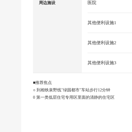
医院
周边施设
其他便利设施1
其他便利设施2
其他便利设施3
■推荐焦点
○ 到相铁泉野线"绿园都市"车站步行12分钟
0 第一类低层住宅专用区里面的清静的住宅区
(建蔽率50%，容积率80%)
○ 土地面积约46.48坪的整形地(有建筑条件)
○ 约9.0m面向幅员约6.0m道路。