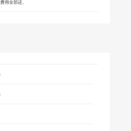
地费用全部还。
m
m