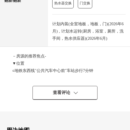
翻新⁄翻新
热水器交换
门交换
计划内装(全室地板，地板，门)(2026年6
月) , 计划水运转(厨房，浴室，厕所，洗
手间，热水供应器)(2026年6月)
－房源的推荐焦点-
▼位置
○地铁东西线"公共汽车中心前"车站步行7分钟
○JR函馆本线"苗穗"车站步行12分钟
▼Mansion的特徴
查看评论
○有全部人家份的停车场
○有全部人家份的贮藏室
(室内使用费:每月费用1000日元，室外使用费:免费使用)
○城市煤气CENTRAL热水供应、暖气系统(TES)
○有TV监视器的防盗门