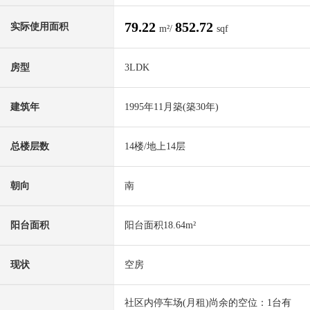
79.22
852.72
实际使用面积
m²/
sqf
房型
3LDK
建筑年
1995年11月築(築30年)
总楼层数
14楼/地上14层
朝向
南
阳台面积
阳台面积18.64m²
现状
空房
社区内停车场(月租)尚余的空位：1台有