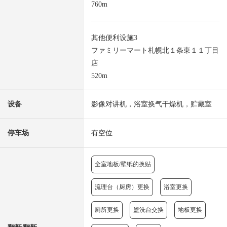
760m
其他便利设施3
ファミリーマート札幌北１条東１１丁目
店
520m
设备
影像对讲机，浴室换气干燥机，贮藏室
停车场
有空位
全室地板/壁纸的换贴
流理台（厨房）更换
浴室更换
厕所更换
盥洗台交换
地板更换