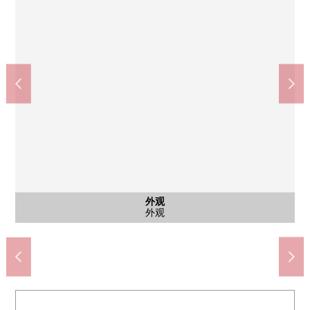
公共汽车
西式房间
西式房间
西式房间
共有部分
停车场
外观
风景
客厅
客厅
客厅
厨房
洗脸
厕所
门口
阳台
入口
其他
其他
外观
外观
外观
外观
全家便利店札幌北１条东11丁目商店(约520m)
7-Eleven札幌北２条东8丁目商店(约550m)
为客厅最上階，天花板高高有开放感觉。
MAXVALU北１条东店(约510m)
东光商店札幌工厂店(约760m)
北海道银行创造分店(约670m)
苗穗站前内科诊所(约510m)
札幌药妆店工厂店(约760m)
札幌南一条东邮局(约650m)
naebosakura公园(约170m)
约6.9张塌塌米西式房间
约4.4张塌塌米西式房间
约4.4张塌塌米西式房间
有浴室浴室干燥暖气。
来自南侧阳台的风景
中央中学(约1300m)
中央小学(约380m)
札幌工厂(约740m)
有厨房洗碗机。
垃圾垃圾场
其他当地
邸宅名牌
停车场
外观
客厅
客厅
洗脸
厕所
门口
阳台
入口
外观
外观
外观
外观