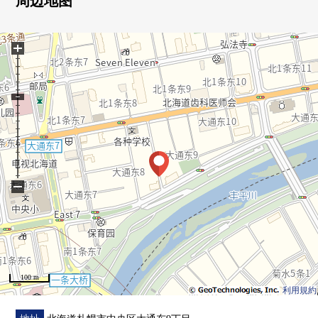
周边地图
▼房间的特徴
+
○从最上階(14楼)的南侧阳台看豊平川
○光照在朝南的客厅良好
○在全居室有收纳，丰富的存储空间
▼设备
○有3份烤炉的煤气灶
○有淋浴的盥洗台
−
▼翻新内容(2026年6月实施)
○全部已换新(厨房，盥洗台，整体卫浴，厕所，城市煤气
TES锅炉，防水洗衣机底座，供洗衣使用的栓，所有房间
门，照明器具)
○层瓷砖换新(门口，洗脸室，厕所)
100 m
○地板换新(走廊，厨房，客餐厅，西式房间)
利用規約
■ 在找想要的家方面给予帮助的━━━━━・・・