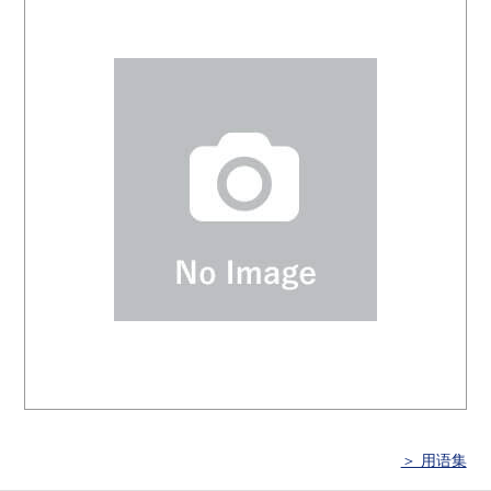
＞ 用语集