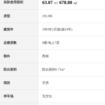
63.07
678.88
实际使用面积
m²/
sqf
房型
2SLDK
建筑年
1983年2月築(築43年)
总楼层数
6楼/地上7层
朝向
西南
阳台面积
阳台面积6.71m²
现状
空房
停车场
无空位