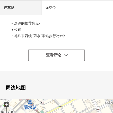
停车场
无空位
－房源的推荐焦点-
▼位置
・地铁东西线"菊水"车站步行2分钟
▼Mansion的特徴
・1983年2月築
查看评论
・电梯有
▼房间的特徴
・实际使用面积：63.07平米(约19.07坪)
・阳台面积：6.71平米(约2.02坪)
周边地图
・2SLDK
・约13.1张塌塌米LDK
+
・光照为南西良好
・有洗碗机并且开放式厨房