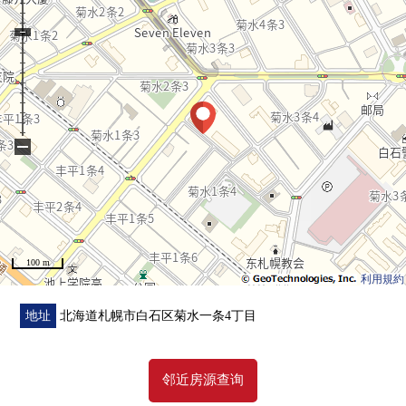
▼翻新内容(2026年4月完毕)
・地板所有房间张替
・Cross所有房间换新
・组合厨房全部已换新
・洗碗机全部已换新
−
・整体卫浴全部已换新
・盥洗台全部已换新
・厕所全部已换新
・门一部分交换
・室内清洁
100 m
利用規約
地址
北海道札幌市白石区菊水一条4丁目
邻近房源查询