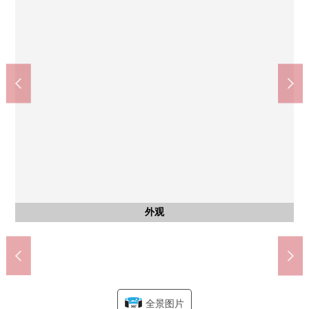
菊水站(札幌市交通局东西线)(约120m)
3条TSURUHA药品菊水店(约420m)
3条7-Eleven札幌菊水店(约250m)
MAXVALU菊水店(约460m)
札幌菊水三条邮局(约540m)
超市ARCS菊水店(约470m)
车篷东小学(约740m)
车篷东中学(约670m)
yayoi公园(约130m)
公共汽车
西式房间
西式房间
西式房间
西式房间
共有部分
共有部分
洗脸
厨房
室内
室内
西式房间(约5.0张塌塌米)
西式房间(约5.0张塌塌米)
西式房间(约4.8张塌塌米)
西式房间(约4.8张塌塌米)
储藏室(约4.5张塌塌米)
储藏室(约4.5张塌塌米)
自行车停放处
步行10分钟
3份煤气灶
步行2分钟
步行6分钟
步行6分钟
步行2分钟
步行6分钟
步行4分钟
步行7分钟
步行9分钟
盥洗台
停车场
垃圾站
外观
客厅
厨房
浴室
厕所
客厅
客厅
客厅
厨房
门口
阳台
阳台
入口
全景图片