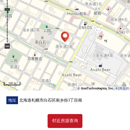
・洗手间同浴室和厕所邻接，流迹线良好
▼周边环境
・请询问详细
■ 来自工作人员的咨询内容
−
作为以翻新为前提的房源，可以自己的家根据喜好的的建
设。
■ 在找想要的家方面给予帮助的━━━━━・・・
房源的详细、需讨论是如有意向，请跟我们联系。
100 m
利用規約
地址
北海道札幌市白石区南乡份3丁目南
邻近房源查询