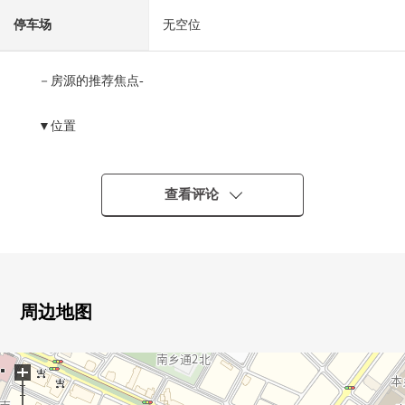
停车场
无空位
－房源的推荐焦点-
▼位置
・地铁东西线"白石"车站步行8分钟
・东光商店白石终点站商店步行7分钟
查看评论
▼建筑物的特徴
・实际使用面积62.46m2
・阳台面积8.10m2
・日式房间约4.5张塌塌米和约6张塌塌米的两间连续
・LDK用南西的窗是采光良好
周边地图
・暖气热水供应是全馆集中方式
・实际使用面积也含有在于阳台的库房
+
▼其他