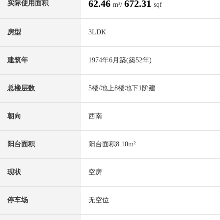
62.46
672.31
实际使用面积
m²/
sqf
房型
3LDK
建筑年
1974年6月築(築52年)
总楼层数
5楼/地上8楼地下1阶建
朝向
西南
阳台面积
阳台面积8.10m²
现状
空房
停车场
无空位