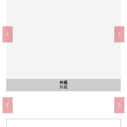
南乡7丁目站(札幌市交通局东西线)(约850m)
白石站(札幌市交通局东西线)(约610m)
SUNDRUG南乡4丁目商店(约330m)
东光商店白石终点站商店(约510m)
札幌呼吸器科医院(约430m)
南白石小学(约160m)
朋友公园(约160m)
白石中学(约910m)
日式房间
日式房间
西式房间
西式房间
共有部分
外观
客厅
客厅
厨房
厨房
厨房
厨房
洗脸
厕所
风景
风景
室内
门口
大厅
大厅
入口
外观
外观
附带TV监视器的内部对讲机
日式房间(约4.5张塌塌米)
日式房间(约6张塌塌米)
来自日式房间的风景
来自客厅的风景
厨房抽油烟机
厨房洗涤槽
厨房煤气灶
步行11分钟
步行12分钟
步行8分钟
步行7分钟
步行2分钟
步行6分钟
步行5分钟
步行2分钟
客厅厨房
客厅厨房
西式房间
西式房间
入口大厅
入口大厅
盥洗台
外观
厨房
厕所
门口
电梯
入口
外观
外观