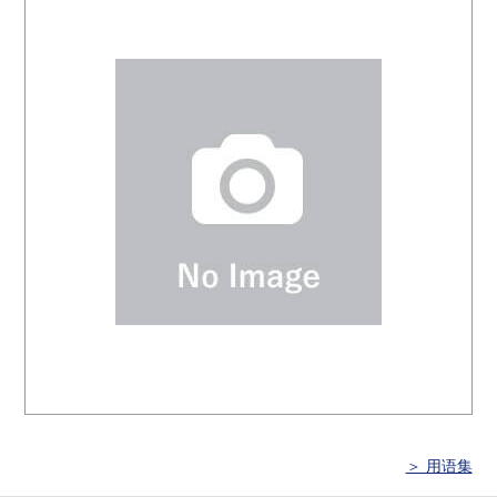
＞ 用语集