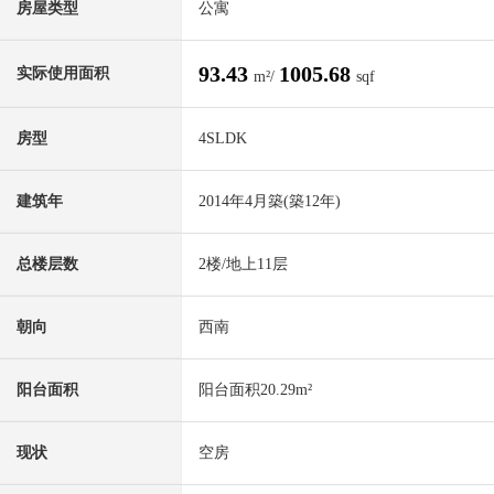
房屋类型
公寓
93.43
1005.68
实际使用面积
m²/
sqf
房型
4SLDK
建筑年
2014年4月築(築12年)
总楼层数
2楼/地上11层
朝向
西南
阳台面积
阳台面积20.29m²
现状
空房