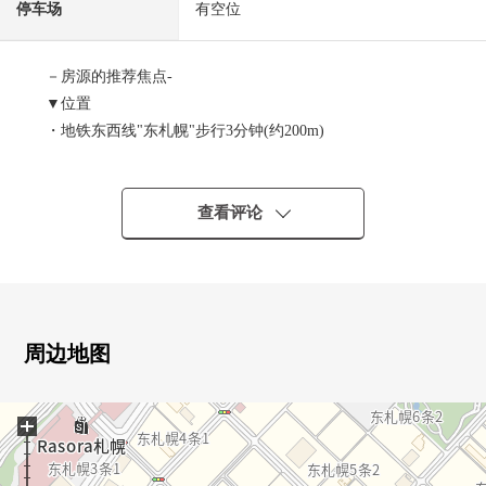
停车场
有空位
－房源的推荐焦点-
▼位置
・地铁东西线"东札幌"步行3分钟(约200m)
・AEON东札幌商店步行2分钟(约90m)※Mansion对面
▼特徴
查看评论
・在客餐厅和邻接的西式房间，也可以到底利用
・在客餐厅有约2.4张塌塌米尺寸的储藏室
・在洗脸室，2WAY，家务流迹线良好
・确保WIC、约2.4张塌塌米储藏室的收纳
・附带1620尺寸的窗的浴室
周边地图
・可饲养宠物(规章限制有)
+
▼设备
・地板暖气(客餐厅、K)
・洗碗机