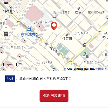
・浴室烘干机
・防盗门
・贮藏室
▼装修翻新履历
−
[2022年]全室地板张替
[2025年11月]节能型煤气地板暖气热水供应系统FACT
[2026年7月]厕所新货交换(未使用)
▼比负责人一句话
100 m
正改为超FINE泡沫热水供应器，FINE泡沫的水从所有的水
利用規約
龙头出来。
交换对新货搬家以后卖主在厕所已经(未使用)。
地址
北海道札幌市白石区东札幌三条3丁目
Mansion的对面有AEON东札幌商店。
邻近房源查询
■ 在找想要的家方面给予帮助的━━━━━・・・
房源的详细、需讨论是如有意向，请跟我们联系。