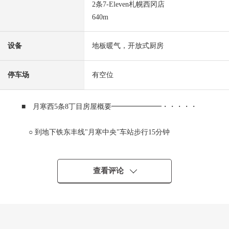
2条7-Eleven札幌西冈店
640m
设备
地板暖气，开放式厨房
停车场
有空位
■ 月寒西5条8丁目房屋概要━━━━━━━・・・・・
○ 到地下铁东丰线"月寒中央"车站步行15分钟
○ 平成17年築的钢筋混凝土构造住宅
○ 建筑面积229.13平米(约69.3坪)
○ 土地面积637.31平米(约192.7坪)
查看评论
○ 1组可脱卸的乾式瓷砖外壁
○ 有天花板高度的宽敞的客厅·餐厅
○ 被把大理石用于一部分墙材上室内地板
○ 高低差别的少的无障碍式样