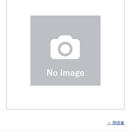
＞ 用语集