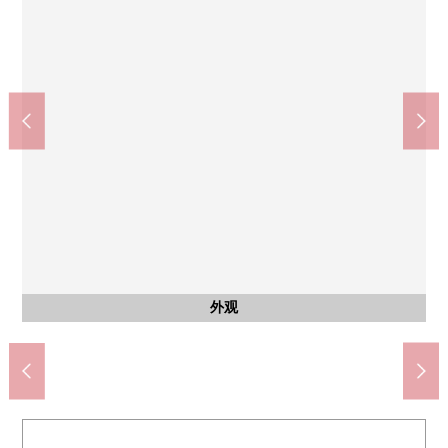
月寒中央站(札幌市交通局东丰线)(约1200m)
Lawson札幌平岸8条13丁目商店(约560m)
医疗法人公司北树会医院(约230m)
札幌市立南月寒小学校(约420m)
SUNDRUG月寒西店(约720m)
raruzumato西冈店(约810m)
月寒樱桃公园(约210m)
步行15分钟
步行11分钟
步行6分钟
步行3分钟
步行3分钟
步行9分钟
步行7分钟
公共汽车
停车场
停车场
外观
客厅
客厅
客厅
客厅
客厅
厨房
洗脸
厕所
厕所
室内
室内
室内
洗脸
洗脸
阳台
其他
其他
门口
门口
其他
其他
外观
外观