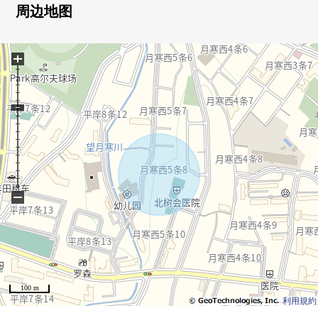
○ 地板暖气
周边地图
○ 使用进入高断热式样的煤气复数层玻璃
○ 木窗扇
+
○ 在2楼，宽敞的Terrace
○ 在厨房，采用没有接触的栓，也设置食器洗乾燥機
○ 在1楼.2楼洗脸室、厕所、浴室(淋浴房)设置
○ 有高级感的门口、正门大厅
○ 有包含宽敞的停车位，组的算式车库
○ 在用地里面的街道(铺设部分)，road加热敷设
−
100 m
利用規約