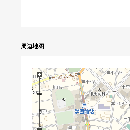
0地下铁东丰线"丰平公园"车站步行9分钟、"学园前"车
0实际使用面积约67.08平米的南西2LDK
0从属于家庭菜园以及园艺能享用的约37.17平米的东
0约2.5张塌塌米步入式衣帽间完备
0全居室收纳、走廊部分收纳丰富的收纳力
0家族的会话兴奋起来的开放式组合厨房
0贮藏室有(免费使用)
周边地图
▼设备
0有洗碗机冲洗机的组合厨房
0有换气干燥暖气时机、再加热功能的整体卫浴
+
0独立洗发盥洗台
0温水冲洗班次座次厕所
0电磁炉
0附带彩色监视器的内部对讲机
▼翻新内容(2026年5月完毕已经)
0厨房、浴室、厕所、洗脸、热水器交换