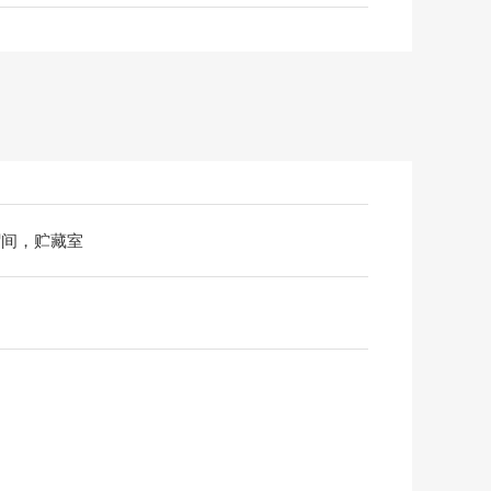
帽间，贮藏室