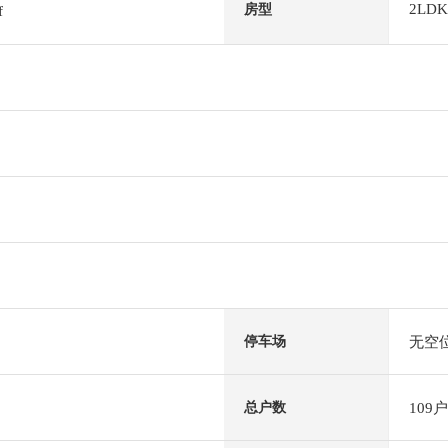
2LDK
房型
f
无空
停车场
109户
总户数