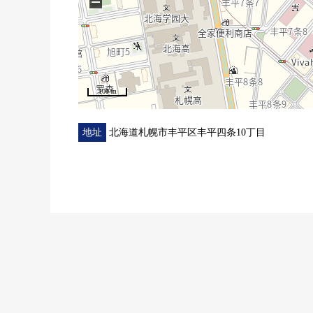
−
0配管交换(专有部分)
0Cross张替、地板换新(所有房间)
0层瓷砖换新(门口、洗脸、厕所)
0内部对讲机交换
0室内清洁
100 m
地址
北海道札幌市丰平区丰平四条10丁目