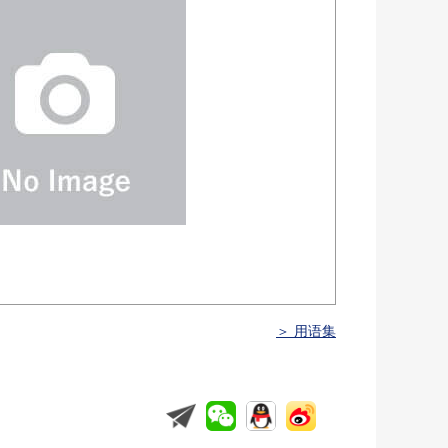
＞ 用语集