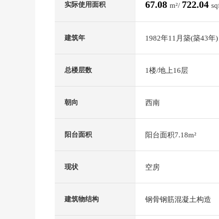
67.08
722.04
实际使用面积
m²/
sq
1982年11月築(築43年)
建筑年
1楼/地上16层
总楼层数
西南
朝向
阳台面积7.18m²
阳台面积
空房
现状
钢骨钢筋混凝土构造
建筑物结构