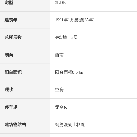
房型
3LDK
建筑年
1991年1月築(築35年)
总楼层数
4楼/地上5层
朝向
西南
阳台面积
阳台面积8.64m²
现状
空房
停车场
无空位
建筑物结构
钢筋混凝土构造