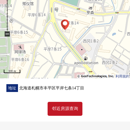
▼翻新履历(打算在2026年8月完成)━━・・
・组合厨房交换
・整体卫浴交换
−
・盥洗台交换
・厕所更换
・地板张替
・全室地板换新
・门交换
100 m
・室内清洁其他
利用規約
地址
北海道札幌市丰平区平岸七条14丁目
邻近房源查询