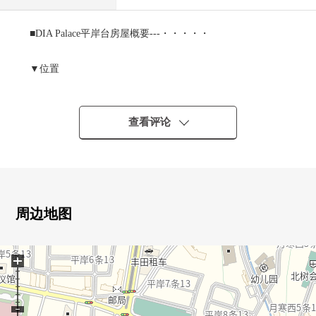
■DIA Palace平岸台房屋概要---・・・・・
▼位置
・地下铁南北线"南平岸"车站步行13分钟
▼特徴
查看评论
・1991年1月築
・钢筋混凝土构造5层楼4楼部分
・3LDK
・实际使用面积：73.82平米(约22.33坪)
・阳台面积：8.64平米(约2.61坪)
周边地图
・在南西阳台，是光照的能期待着的住戸。
・也在亮的LDK为南西可以度过生活。
+
・能瞭望客厅的开放式厨房
・约15.2张塌塌米LDK是能家族舒适地渡过的面积。
・全居室有收纳，和感觉清醒可以使用居住空间。
・属于贮藏室的，也便于季节东西以及户外用品的收藏。