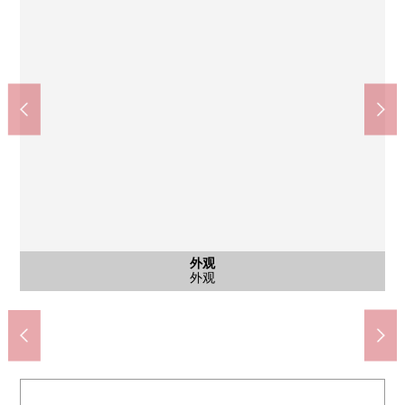
停车场
停车场
外观
入口
外观
外观
外观
外观
Lawson札幌平岸8条13丁目商店(约410m)
地下铁南北线"南平岸"车站(约1040m)
札幌市立平岸高地小学(约1550m)
SUNDRUG月寒西店(约1160m)
札幌平岸六条邮局(约300m)
AEON札幌西冈店(约810m)
平岸台诊所(约120m)
陵陽中学校(约720m)
停车场
停车场
外观
入口
外观
外观
外观
外观