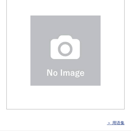
＞ 用语集