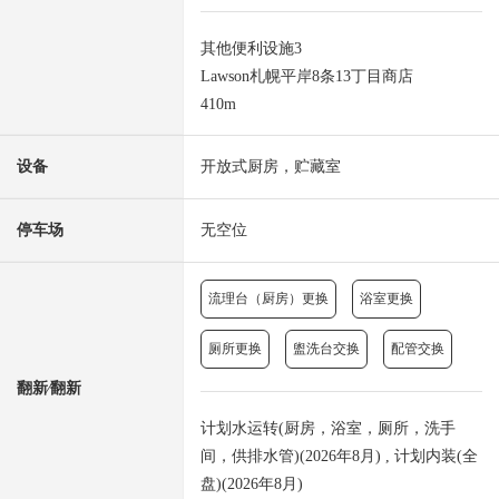
其他便利设施3
Lawson札幌平岸8条13丁目商店
410m
设备
开放式厨房，贮藏室
停车场
无空位
流理台（厨房）更换
浴室更换
厕所更换
盥洗台交换
配管交换
翻新⁄翻新
计划水运转(厨房，浴室，厕所，洗手
间，供排水管)(2026年8月) , 计划内装(全
盘)(2026年8月)