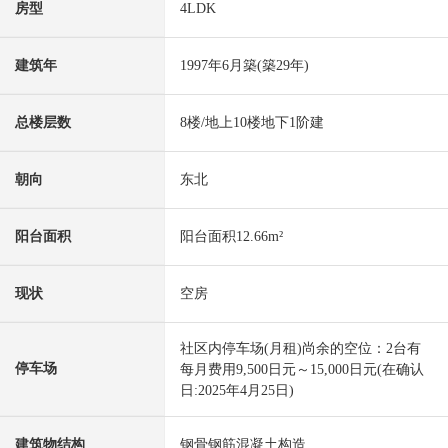
房型
4LDK
建筑年
1997年6月築(築29年)
总楼层数
8楼/地上10楼地下1阶建
朝向
东北
阳台面积
阳台面积12.66m²
现状
空房
社区内停车场(月租)尚余的空位：2台有
停车场
每月费用9,500日元～15,000日元(在确认
日:2025年4月25日)
建筑物结构
钢骨钢筋混凝土构造