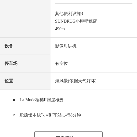
其他便利设施3
SUNDRUG小樽稻穗店
490m
设备
影像对讲机
停车场
有空位
位置
海风景(依据天气好坏)
■ La Mode稻穗II房屋概要
○ JR函馆本线"小樽"车站步行8分钟
○ 地上10层楼8楼部分
○ 1997年6月築