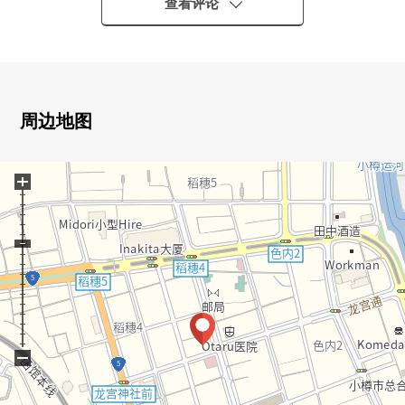
0 光照、风景良好
查看评论
○ 实际使用面积：92.46平米的4LDK
○ 阳台面积：12.66平米
○ 在各居室收纳有
○ 防盗门有
○ 停车场有空位(2025年4月25日时间点)
周边地图
■ 推荐焦点
+
0 为10层楼8楼部分，光照、风景良好
0 超市·便利店·药妆店等的生活便利设施正在步行10分钟
的范围以内分散地存在。
0 为东北朝向看日本海的观海景
−