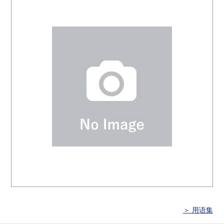
＞ 用语集