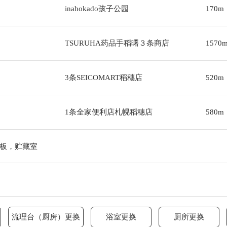
inahokado孩子公园
170m
TSURUHA药品手稻曙３条商店
1570
3条SEICOMART稻穗店
520m
1条全家便利店札幌稻穗店
580m
板，贮藏室
流理台（厨房）更换
浴室更换
厕所更换