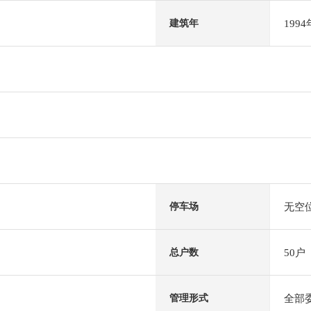
199
建筑年
无空
停车场
50户
总户数
全部
管理形式