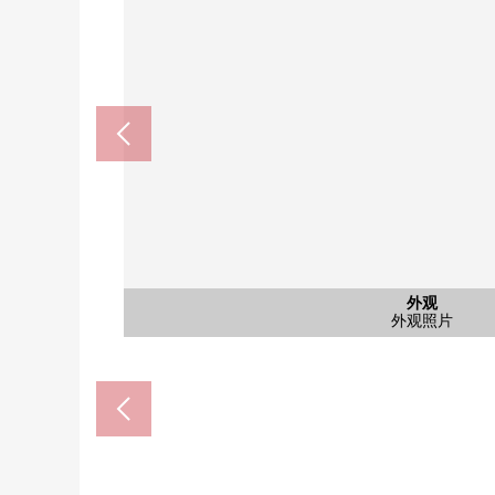
AEON札幌手稻站前店(约17
手稻稻穗二条邮局(约480
公共汽车
共有部分
共有部分
共有部分
停车场
停车场
外观
客厅
客厅
厨房
厨房
洗脸
厕所
室内
室内
收纳
室内
室内
收纳
室内
室内
收纳
阳台
阳台
门口
外观
壁橱(西南一侧约6.0张塌塌米
壁橱(北侧约6.0张塌塌米西
西南一侧约6.0张塌塌米西
西南一侧约6.0张塌塌米西
壁橱(约6.8张塌塌米西式
北侧约6.0张塌塌米西式
北侧约6.0张塌塌米西式
约6.8张塌塌米西式房
约6.8张塌塌米西式房
自行车停放处
步行22分钟。
步行6分钟。
垃圾堆放处
外观照片
整体卫浴
外观照片
盥洗台
贮藏室
停车场
停车场
客厅
客厅
厨房
厨房
厕所
阳台
阳台
门口