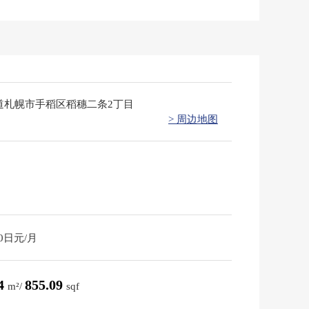
道札幌市手稻区稻穗二条2丁目
> 周边地图
30日元/月
44
855.09
m²/
sqf