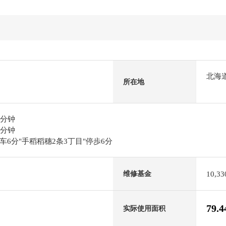
北海
所在地
2分钟
9分钟
6分"手稻稻穗2条3丁目"停歩6分
10,3
维修基金
79.
实际使用面积