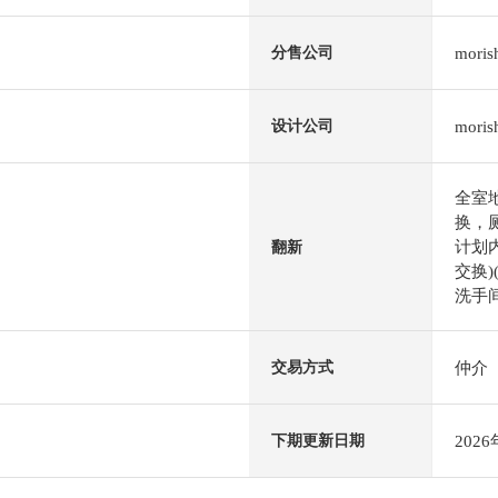
mor
分售公司
mor
设计公司
全室
换，
计划
翻新
交换)
洗手间
仲介
交易方式
202
下期更新日期