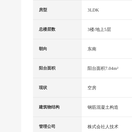
3LDK
房型
3楼/地上5层
总楼层数
东南
朝向
阳台面积7.04m²
阳台面积
空房
现状
钢筋混凝土构造
建筑物结构
株式会社人技术
管理公司