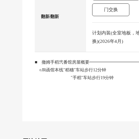
门交换
翻新⁄翻新
计划内装(全室地板，地
换)(2026年4月)
■ 撤姆手稻弐番馆房屋概要━━━━━━━━━━
○JR函馆本线"稻穗"车站步行12分钟
"手稻"车站步行19分钟
到JR北海道公共汽车"手稻稻穗2条3丁目"停步行6
到JR函馆本线"手稻"车站公共汽车乘车6分
○实际使用面积：79.44平米
○阳台面积：7.04平米
○3L D K
○约16.6张塌塌米LDK的宽敞的设计
0约超过6.0张塌塌米各居室