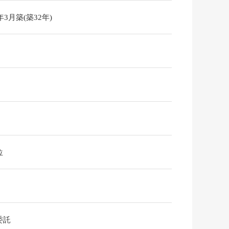
4年3月築(築32年)
位
委託