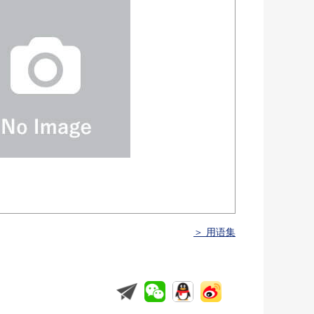
＞ 用语集