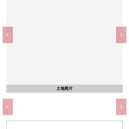
TSURUHA药品新琴似第4个通店(约600m)
幸运的新琴似第4个通店(约460m)
札幌新琴似五条邮局(约260m)
含有前面道路的外观
含有前面道路的外观
光阳小学(约280m)
光阳中学(约530m)
开花内科(约500m)
土地照片
土地照片
土地照片
土地照片
土地照片
土地照片