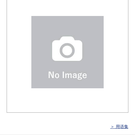
＞ 用语集