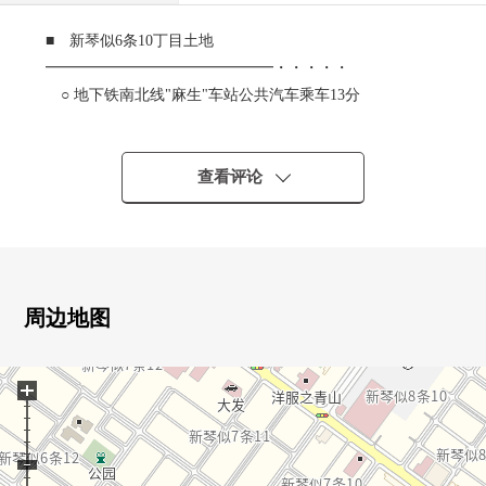
■ 新琴似6条10丁目土地
━━━━━━━━━━━━━━━・・・・・
○ 地下铁南北线"麻生"车站公共汽车乘车13分
北海道中央公共汽车"新琴似6条10丁目"停徒歩2分
○ 用地面积257平米(约77.7坪)
○ 西南一侧前面道路幅员约8.0m
查看评论
○ 正面宽度约12.3m
○ 第一类低层住宅专用区
○ 建筑面积比50%，容积率80%
○ 在有建筑条件的土地，没有。
在喜欢的House厂商建造。
周边地图
○ 到光阳小学约280m(步行4分钟)
○ 到光阳中学约530m(步行7分钟)
+