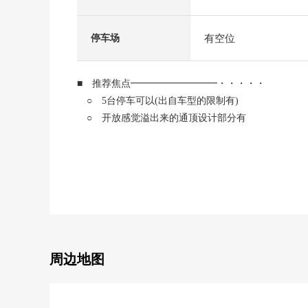
有空位
停车场
■ 推荐焦点━━━━━━━━━・・・・・
○ 5台停车可以(出自车型的限制有)
○ 开放感觉溢出来的通顶设计部分有
○ 让水循环集中于1个地方的房型
○ 全居室收纳有
○ 与前面道路的高低差别没有
○ 光照关于所有房间朝南良好
○ 清静的住宅区
○ 小学步行范围以内
■ LIFE信息━━━━━・・・・・
周边地图
○ 永和台公园步行4分钟的约260m
○ Lawson仙台步坂町商店步行8分钟的约640m
○ 松陵三丁目公園徒歩9分约650m