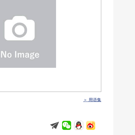
＞ 用语集