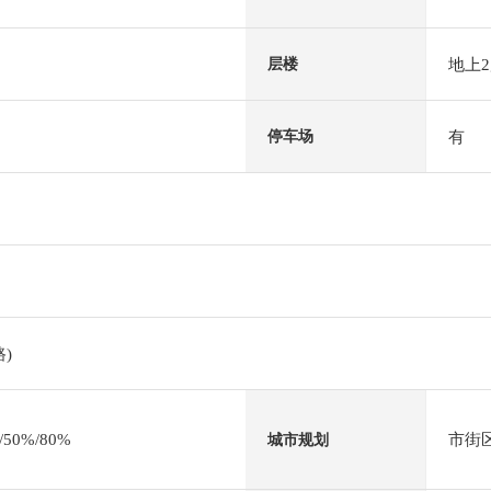
地上
层楼
有
停车场
)
0%/80%
市街
城市规划