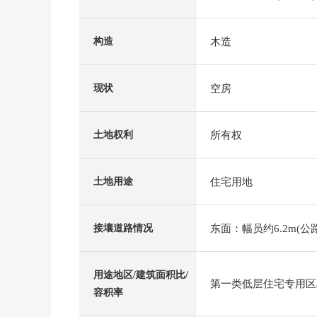
木造
构造
空房
现状
所有权
土地权利
住宅用地
土地用途
东面：幅员约6.2m(公路
接壤道路情况
用途地区/建筑面积比/
第一类低层住宅专用区/5
容积率