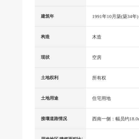
1991年10月築(築34年)
建筑年
木造
构造
空房
现状
所有权
土地权利
住宅用地
土地用途
西南一侧：幅员约18.0
接壤道路情况