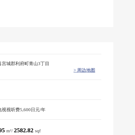
县宫城郡利府町青山3丁目
> 周边地图
视视听费5,600日元/年
.95
2582.82
m²/
sqf