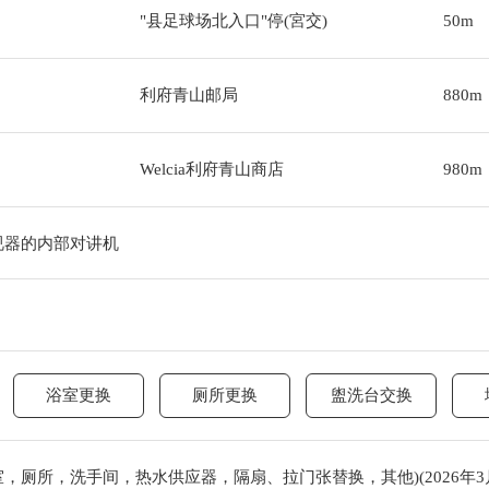
"县足球场北入口"停(宮交)
50m
利府青山邮局
880m
Welcia利府青山商店
980m
视器的内部对讲机
浴室更换
厕所更换
盥洗台交换
厕所，洗手间，热水供应器，隔扇、拉门张替换，其他)(2026年3月) , 