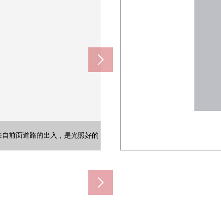
以及平底锅用于的构成。好像每天
6张塌塌米西式房间。上演木纹风
装修和偏大的层，好像能自由地享
壁橱，并且有收纳力，好像也容易
对象。多种多样的用法看家具的版
来自前面道路的出入，是光照好的
能享用的空白。在道路之间，有种
宽度。就这样能从室内出来的易用
几个收纳搁板，是容易整理日用品
是好像能享受木纹风格面板和白的
干净的感，早晨的打扮以及回家时
的流迹线顺利，并且是容易把家族
围充实，被在也便于早晨的打扮以
的空间。外面的风景瞭望，好像被
易做的设计。用有干净的感的地板
空间。空间有富裕，放松，好像能
，阳光的好处在每天的生活带来明
稳重的屋顶是特徴，并且宽敞的停
板空间也容易除了客厅·餐厅之外作
进入自然光，即使安置餐厅安排以及
帐单厨房。容易集中于菜的独立型的
10m)
50m)
20m)
0m)
0m)
m)
m)
)
)
利，并且是容易生活的空间设计。
充分到，洗的衣物也好像好好干。
用2面采光好，并且是亮的房间。
生活感难以出来所以，受欢迎。
七八糟的门口和感觉清醒整理。
在菜的时候举行来访者的确认。
会而言正好的好用的空间。
也好好是开放性的气氛。
是通风明亮地好的空间。
受家具的版面设计。
汽车时间的空间。
间明亮地使用。
型收纳也便利。
好用的空间。
能够。
的家。
置。
氛。
。
。
。
。