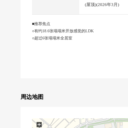
(屋顶)(2026年3月)
■推荐焦点
○有约18.6张塌塌米开放感觉的LDK
○超过6张塌塌米全居室
○有全居室收纳
○厨房隔壁有浴室，对家务流迹线有汇总
○2台停车可以(出自车型的限制有)
○到利府町立青山小学步行6分钟
○许多超市，药房等的周围便利设施
○绿丰富的居住环境
○成熟稳重的生活能在清静的住宅区实现
○日照在南西側道路接道良好
周边地图
■2026年3月翻新完毕
0组合厨房、便器、盥洗台、整体卫浴交换
0屋顶涂抹
0草席面替换
+