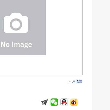
＞ 用语集