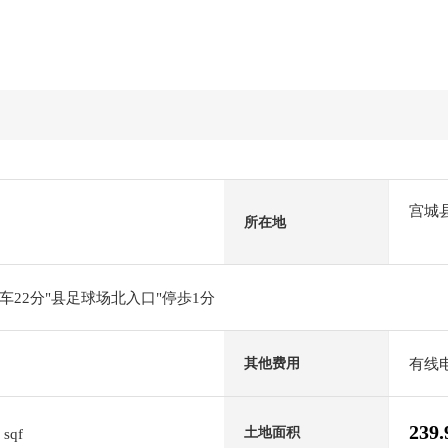
宫城
所在地
22分"县足球场北入口"停歩1分
有线电
其他费用
8
239
土地面积
sqf