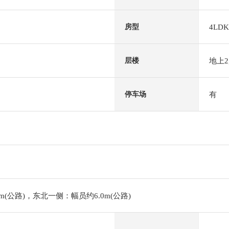
4LDK
房型
地上
层楼
有
停车场
m(公路)，东北一侧：幅员约6.0m(公路)