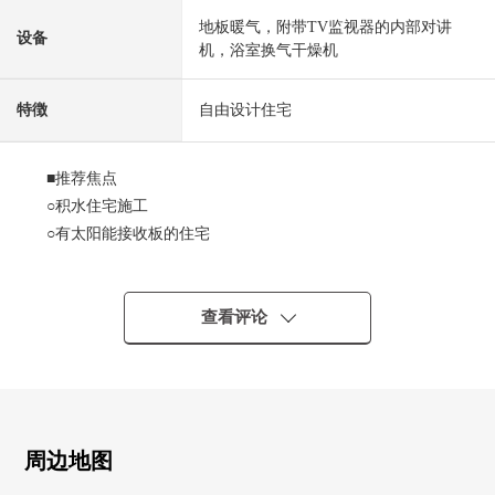
地板暖气，附带TV监视器的内部对讲
设备
机，浴室换气干燥机
特徴
自由设计住宅
■推荐焦点
○积水住宅施工
○有太阳能接收板的住宅
○在LDK，有热脚下的地板暖气。
○LDK是高断热Pair玻璃使用
○1楼走廊是作为打扮的瓷砖风格。
查看评论
○有开放感觉的Island厨房
○有餐具冲洗烘干机
○舒适地建成家的清静的住宅区
○是在育儿之前的环境。
周边地图
■LIFE信息