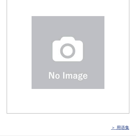
＞ 用语集