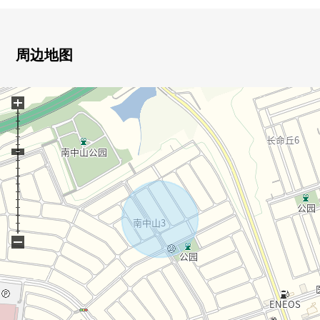
○许多周围便利设施
○绿丰富，成熟稳重的街景
周边地图
■LIFE信息
○仙台市立南中山小学 步行10分钟的约800m
+
○仙台市立南中山中学 步行11分钟的约870m
○南中山3丁目公园 步行2分钟的约160m
○杜的都信贷银行(泉中山分店) 步行6分钟的约420m
○MINISTOP仙台南中山商店 步行6分钟的约440m
○泉南中山邮局 步行7分钟的约540m
○长命的ka山冈内科诊所 步行8分钟的约600m
○仙台市泉区南中山儿童Center 步行9分钟的约720m
○Youk-Benimaru南中山商店 步行10分钟的约730m
−
○CAWACHI药品长命丘商店 步行11分钟的约830m
○松本清长寿ka山冈中央商店 步行12分钟的约920m