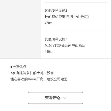
其他便利设施2
杜的都信贷银行(泉中山分店)
420m
其他便利设施3
MINISTOP仙台南中山商店
440m
■推荐焦点
○在有建筑条件的土地，没有
能在喜欢的House厂商、建筑公司建造
○约76坪的用地面积
○整形地
○作为也容易做车进入的道路表面和FLAT的地貌
查看评论
○清静的住宅地
○有舒适的约6.0m的前面道路