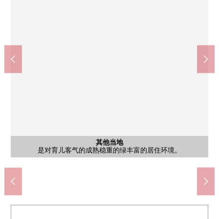
仙台市泉区南中山儿童Center(约720m)
杜的都信贷银行(泉中山分店)(约420m)
松本清长寿ka山冈中央商店(约920m)
MINISTOP仙台南中山商店(约440m)
Youk-Benimaru南中山商店(约730m)
CAWACHI药品长命丘商店(约830m)
"南中山3丁目"停(市营)(约500m)
长命的ka山冈内科诊所(约600m)
仙台市立南中山小学(约800m)
仙台市立南中山中学(约870m)
南中山3丁目公园(约160m)
泉南中山邮局(约540m)
含有前面道路的外观
含有前面道路的外观
含有前面道路的外观
含有前面道路的外观
其他当地
其他当地
其他当地
其他当地
其他当地
其他当地
其他当地
其他当地
其他当地
其他当地
因为是交通量的少的清静的住宅区所以沉着地可以度过。
是得天独厚拥有滋润都心生活的富裕的绿的所在地。
为作为FLAT的用地以及道路，自行车进入也顺利。
是绿丰富的四季各有特色的自然舒适的居住环境。
是对育儿客气的成熟稳重的绿丰富的居住环境。
位于清静的住宅区，被维修保养的街景被形成。
前面道路变成宽敞的6m宽度，也容易做停车。
是视野容易用平常的驾驶确保的6.0m道路。
只有郊外才有的绿是溢出来的居住环境。
是被给富裕的绿上色的清静的住宅区。
是被给四季的变化上色的清静的街景。
车辆的交错是顺利的6.0m道路。
市镇和家上演舒服的生活。
步行10分钟
步行11分钟
步行10分钟
步行11分钟
步行12分钟
步行2分钟
步行6分钟
步行6分钟
步行7分钟
步行8分钟
步行9分钟
前面道路
其他当地
其他当地
其他当地
其他当地
其他当地
其他当地
停歩7分