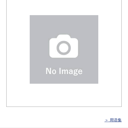
＞ 用语集