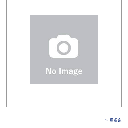
＞ 用语集