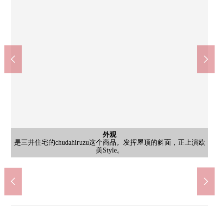
外观
外观
其他
是三井住宅的chudahiruzu这个商品。发挥屋顶的斜面，正上演欧
是三井住宅的chudahiruzu这个商品。发挥屋顶的斜面，正上演欧
是三井住宅的chudahiruzu这个商品。发挥屋顶的斜面，正上演欧
七十七银行泉Park town分店(约940m)
仙台泉Premium·奥特莱斯(约990m)
仙台市立寺冈小学(约1020m)
仙台市立寺冈中学(约1240m)
食物市场富士萨基(约770m)
紫色山2丁目公园(约400m)
紫色山3丁目公园(约740m)
泉pakutauntapio(约710m)
松本清寺冈店(约840m)
紫色山公园(约740m)
泉西邮局(约640m)
寺冈诊所(约690m)
公共汽车
客厅
客厅
卧室
客厅
洗脸
洗脸
门口
门口
因为被L型厨房使用收缩厨房和餐厅的距离所以家务流迹线轻松。
根据葫芦型整体卫浴，清洗场所空白是宽敞的shiteorimasu。
从门口进入的话马上是可手洗的好用的盥洗台。
一边确保收纳量，一边能装饰微小的小东西。
一边确保收纳量，一边能装饰微小的小东西。
把拱门开口使用的间隔突出欧式室内装饰。
亮的客厅被通顶设计使用实现。
根据2面采光，光照良好。
2楼礼堂也有第二盥洗台。
步行12分钟。
步行13分钟。
步行8分钟。
步行13分钟
步行16分钟
步行10分钟
步行10分钟
步行10分钟
步行11分钟
步行5分钟
步行9分钟
步行9分钟
美Style。
美Style。
美Style。