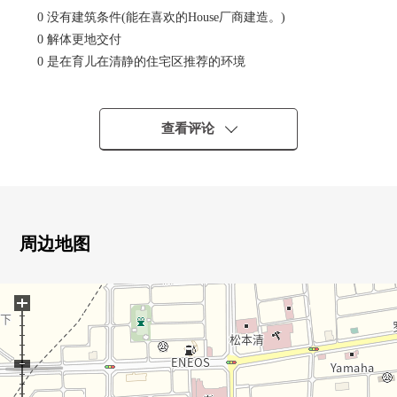
0 没有建筑条件(能在喜欢的House厂商建造。)
0 解体更地交付
0 是在育儿在清静的住宅区推荐的环境
0 高低差别的少的平地
0 到miyagi消费合作社柳生商店步行5分钟。是便于每天的
购物以及周末的大量购买的环境。
查看评论
0 超市以及便利店，公园在步行圈，是对育儿尽管是安静，
但是客气的居住环境。
■ LIFE信息━━━━━・・・・・
○仙台市立柳生小学步行17分钟的约1310m
○仙台市立柳生中学步行22分钟的约1740m
周边地图
○JR东北本线、常磐线、仙台机场交通线"南仙台"车站步行
27分钟的约2160m
+
○延命寺公园步行5分钟的约330m
○miyagi消费合作社柳生商店步行5分钟的约390m
○7-Eleven仙台柳生6丁目商店步行6分钟的约460m
○松本清柳生商店步行7分钟的约560m
○Daishin柳生商店步行8分钟的约640m