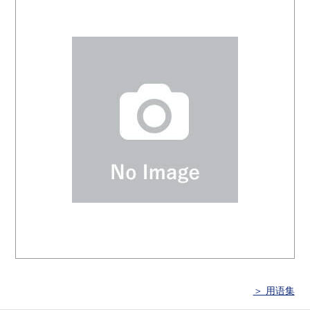
＞ 用语集