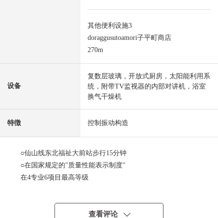
其他便利设施3
doraggusutoamori子平町商店
270m
复数层玻璃，开放式厨房，太阳能利用系
设备
统，附带TV监视器的内部对讲机，浴室
换气干燥机
特徴
控制振动构造
○仙山线东北福祉大前站步行15分钟
○在国家规定的"质量性能表示制度"
在4专业6项目最高等级
○已取得"设计住宅性能评价书"
○打算取得"建设住宅性功能说明"
○太阳光发电设备标准搭载
查看评论