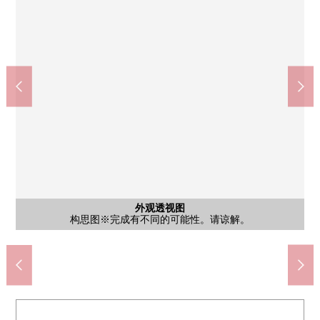
市营公共汽车"子平町龙云院前"停(约420m)
全家便利店仙台八幡2丁目商店(约180m)
doraggusutoamori子平町商店(约270m)
AEON特快仙台八幡店(约860m)
仙台市立国见小学(约570m)
仙台市立第一中学(约270m)
西友树町商店(约1310m)
章鱼公园(约300m)
外观透视图
其他当地
其他当地
其他当地
其他当地
其他当地
其他当地
其他当地
其他当地
构思图※完成有不同的可能性。请谅解。
建筑中的当地※2026年7月18日拍摄
建筑中的当地※2026年7月18日拍摄
建筑中的当地※2026年7月18日拍摄
步行6分钟
步行11分钟
步行17分钟
步行8分钟
步行4分钟
步行3分钟
步行4分钟
步行4分钟
前面道路
当地
当地
当地
当地