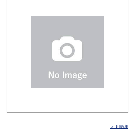
＞ 用语集