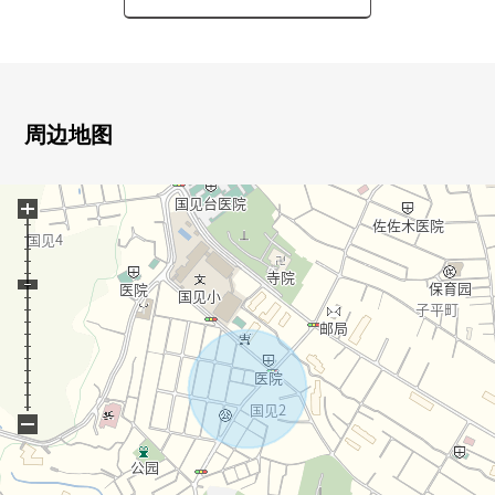
○吸收地震的摇晃的制震装置"SAFE365"搭载
○4个房间在2楼确保的容易使用的房型
○在主卧室步入式衣帽间完备
○厨房离洗脸室近，并且家务流迹线良好
○中小学有切身关系的安心的上学环境
周边地图
○超市或者公园等的生活的设施充实的位置
○有阳台明亮地开放性的住空間
+
○hachiman石川诊所 步行2分钟的约140m
○全家便利店仙台八幡2丁目商店 步行3分钟的约180m
○doraggusutoamori子平町商店 步行4分钟的约270m
○章鱼公园 步行4分钟的约300m
○仙台子平町邮局 步行7分钟的约540m
○AEON特快仙台八幡店 步行11分钟的约860m
○西友树町商店 步行17分钟的约1310m
−