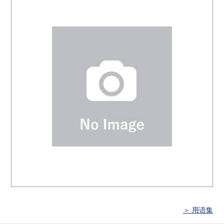
＞ 用语集