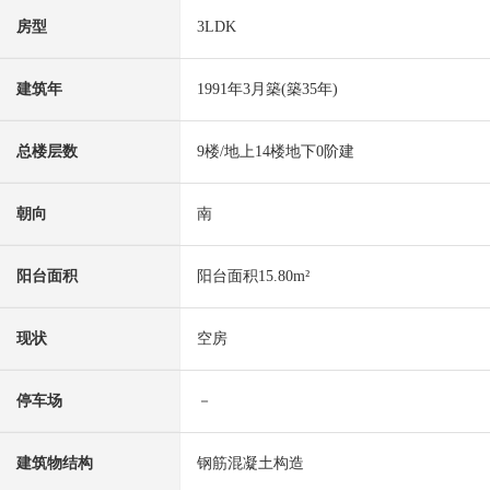
房型
3LDK
建筑年
1991年3月築(築35年)
总楼层数
9楼/地上14楼地下0阶建
朝向
南
阳台面积
阳台面积15.80m²
现状
空房
停车场
－
建筑物结构
钢筋混凝土构造