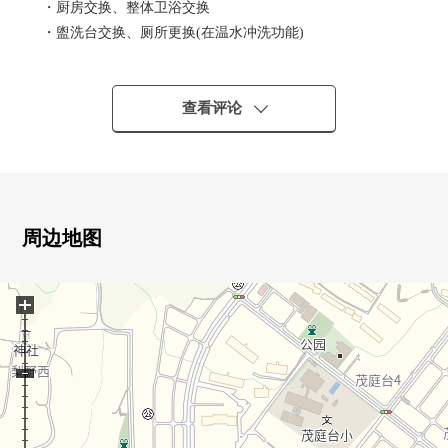
・厨房交换、整体卫浴交换
・盥洗台交换、厕所更换(在温水冲洗功能)
・全室地板张替、所有房间地板张替
0在家庭层次，也推荐的3LDK房源
0小学步行2分钟、中学也徒步12分钟便于上学
查看评论
○在近邻，银行、超市·便利店多数有生活便利设施
○1住戸1台平面有停车场
0清静的住宅区
○ 7-Eleven仙台茂庭台商店 步行4分钟的约280m
周边地图
○ tsunoda牙科医院 步行4分钟的约290m
○ 仙台市茂庭台儿童馆 步行5分钟的约350m
+
○ 仙台市茂庭台市民中心 步行5分钟的约350m
○ 茂庭台4丁目公园 步行5分钟的约360m
○ 茂庭台5丁目公园 步行5分钟的约370m
○ YAMAZAWA茂庭店 步行6分钟的约460m
○ 七十七银行总店营业部茂庭台办事处 步行7分钟的约530m
○ 仙台茂庭台邮局 步行7分钟的约550m