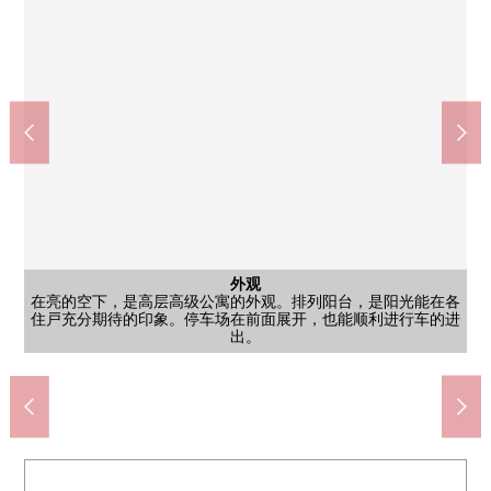
公共汽车
西式房间
西式房间
外观
客厅
风景
门口
客厅
客厅
被用拉门分割的2间构成。从内部的大的窗进入柔软的自然光，室
天然的地板扩展到的LDK。是与家族的会话隔着厨房柜台兴奋起
朝南的LDK。柔软的光从大的扫出窗插进去，是在木纹风格地板
在亮的空下，是高层高级公寓的外观。排列阳台，是阳光能在各
亮的光在室内插进去的门口空间。左边设有大容量的收纳，一下
宁静的气氛在浴室在木纹风格的重音面板和白色的壁面漂流。偏
客气的色调的墙和木纹风格地板是宁静的气氛的西式房间。具有
柔软的自然光从朝南的大的窗充分插进去，全体生活明亮地是开
在用地里，有偏大的公园以及种植空白，是被切身感到绿的环
西式房间
西式房间
厨房
厕所
洗脸
住戸充分期待的印象。停车场在前面展开，也能顺利进行车的进
来的空间。邻室有门，因为间隔准备好所以也能作为包房利用以
以亮的木纹风格的地板和白为基调的组合厨房。有宽敞的工作空
境。几个开始的建筑物排队，山脉在远方瞭望高层栋，开放感觉
子也切鞋以及备品，被整理。有顺利建成东西的进出以及回家、
温水冲洗班次座次厕所。是简单，并且壁面遥控以及上部收纳的
大的浴缸，用能泡在里面舒适地的尺寸感觉，设有浴室烘干机以
是镜子用上下的照明大大地明亮地制做盥洗台，打扮容易做的空
稍大一点的壁橱，收纳力也足够。也容易做家具的版面设计，是
有壁橱的西式房间。喜欢的版面设计以简单的装修来渡过，收纳
内全体是亮的印象。发挥空间，根据生活方式分别使用是容易做
打开拉门的话客厅和有一体感的西式房间。木纹的地板让感到温
和白壁感到扩大的空间。客厅从厨房瞭望，是一边做家务，一边
放性的气氛。有开放式厨房柜台，一边感到房间的一体感，一边
七十七银行总店营业部茂庭台办事处(约530m)
7-Eleven仙台茂庭台商店(约280m)
公交站"茂庭台5丁目"(约290m)
仙台市立茂庭台小学(约170m)
仙台市立茂庭台中学(约580m)
YAMAZAWA茂庭店(约460m)
茂庭台4丁目公园(约360m)
仙台茂庭台邮局(约550m)
茂庭台诊疗所(约760m)
茂庭公园(约560m)
共有部分
停车场
风景
风景
外观
外观
外观
入口
风景
风景
入口
外观
间。是存储空间一下子用丰富切日用品，被概括的印象。
及扶手，是舒适地感到每天的公共汽车时间的空间。
间和收纳力，是每天的菜被舒适地进的印象。
暖，是柔软的光隔着窗扩展到的好用的空间。
也用有干净的感的装修具有的实用的空间。
外出时的活动的宽余的面积印象深刻。
根据生活方式可以使用的空间。
也是充实的容易使用的空间。
家族的样子容易确认的印象。
能享受家务以及会话。
及爱好室灵活运用。
某一个风景能欣赏。
自行车停放处
步行10分钟
步行3分钟
步行8分钟
步行4分钟
步行4分钟
步行5分钟
步行6分钟
步行7分钟
步行7分钟
步行7分钟
的配置。
停车场
出。
风景
风景
外观
其他
其他
外观
外观
入口
风景
风景
入口
外观