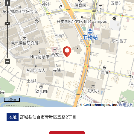
+
○Lawson仙台五桥份店步行4分钟的约300m
○TSURUHA药品仙台野市镇商店步行7分钟的约540m
○五桥公园步行8分钟的约590m
○仙台中央邮局步行9分钟的约660m
○JR仙台医院步行11分钟的约830m
○杜的都信贷银行连坊小路分店步行11分钟的约820m
−
100 m
利用規約
地址
宫城县仙台市青叶区五桥2丁目