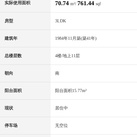
70.74
761.44
实际使用面积
m²/
sqf
房型
3LDK
建筑年
1984年11月築(築41年)
总楼层数
4楼/地上11层
朝向
南
阳台面积
阳台面积15.77m²
现状
居住中
停车场
无空位