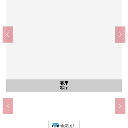
TSURUHA药品仙台野市镇商店(约540m)
杜的都信贷银行连坊小路分店(约820m)
地下铁南北线"五桥"车站(约330m)
Lawson仙台五桥份店(约300m)
仙台市立野市镇小学(约280m)
仙台市立五桥中学(约450m)
SEIYU五桥商店(约40m)
仙台中央邮局(约660m)
JR仙台医院(约830m)
五桥公园(约590m)
公共汽车
客厅
收纳
其他
其他
其他
其他
其他
入口
内部对讲机设备
步行11分钟
步行11分钟
步行5分钟
步行4分钟
步行6分钟
步行1分钟
步行4分钟
步行7分钟
步行8分钟
步行9分钟
公共汽车
公共汽车
西式房间
客厅收纳
通风设备
厨房设备
厨房设备
厨房设备
客厅
客厅
客厅
客厅
外观
厨房
室内
客厅
厨房
厕所
阳台
门口
门口
门口
室内
室内
室内
客厅
厨房
外观
外观
外观
外观
入口
全景图片