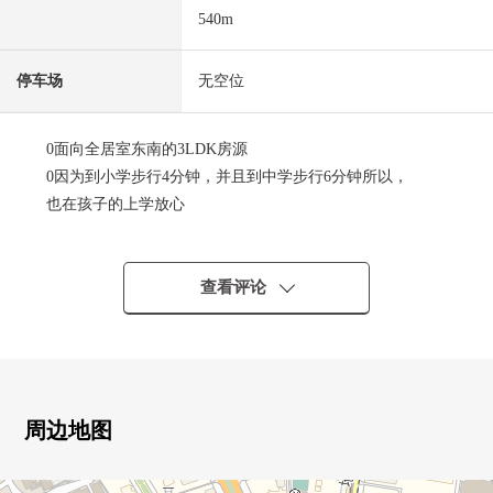
540m
停车场
无空位
0面向全居室东南的3LDK房源
0因为到小学步行4分钟，并且到中学步行6分钟所以，
也在孩子的上学放心
0地下铁南北线"五桥"车站步行5分钟的位置
0近邻超市步行1分钟的便利性的高的位置
0室内翻新履历有(2012年12月完毕已经)
查看评论
0整体卫浴交换0热水器交换0组合厨房交换0草席面替换0地
板一部分换新0换气扇交换
■ LIFE信息━━━━━・・・・・
○仙台市立野市镇小学步行4分钟的约280m
周边地图
○仙台市立五桥中学步行6分钟的约450m
○SEIYU五桥商店步行1分钟的约40m