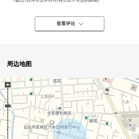
○超过3台停车位并列可(有出自※车型的限制)
○在门口，泥地收纳
○光照在南向曝光面道路良好
○南侧道路幅员也容易每超过6m做停车。
查看评论
○在1F多功能室，适应学习、工作的研究柜台
○全部电化住宅(电磁炉，节能热水器)
■ LIFE信息━━━━━・・・・・
○仙台市立六乡小学步行9分钟的约670m
周边地图
○仙台市立六乡中学步行9分钟的约660m
○在饭田的前面的2号公园步行1分钟的约10m
+
○六乡市民中心步行2分钟的约110m
○梅树冢公园步行2分钟的约120m
○全家便利店若林上饭田商店步行4分钟的约310m
○仙台今泉邮局步行7分钟的约490m
○全家便利店仙台六乡店步行8分钟的约630m
○结城诊所步行10分钟的约730m
○miyagi消费合作社仙台她最好Village店步行12分钟的约