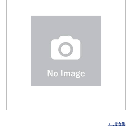
＞ 用语集