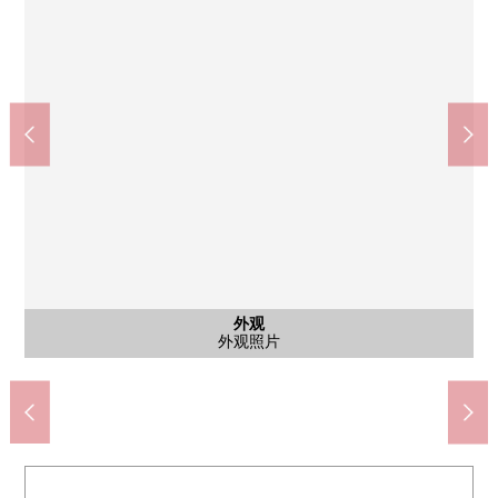
miyagi消费合作社仙台她最好Village店(约920m)
全家便利店若林上饭田商店(约310m)
在饭田的前面的2号公园(约10m)
全家便利店仙台六乡店(约630m)
仙台市立六乡小学(约670m)
仙台市立六乡中学(约660m)
六乡市民中心(约110m)
仙台今泉邮局(约490m)
梅树冢公园(约120m)
结城诊所(约730m)
儿童起居室
公共汽车
停车场
外观
厨房
厨房
厨房
客厅
客厅
客厅
洗脸
厕所
室内
卧室
室内
室内
室内
门口
门口
外观
步行10分钟
步行12分钟
步行9分钟
步行9分钟
步行1分钟
步行2分钟
步行2分钟
步行4分钟
步行7分钟
步行8分钟
外观照片
实用程序
西式房间
西式房间
西式房间
外观照片
洗脸室
停车场
厨房
厨房
厨房
客厅
客厅
客厅
浴室
厕所
卧室
楼梯
门口
门口
阳台