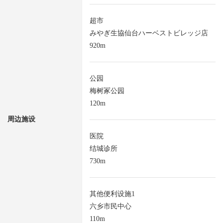
超市
みやぎ生協仙台ハーベストビレッジ店
920m
公园
梅树冢公园
120m
周边施设
医院
结城诊所
730m
其他便利设施1
六乡市民中心
110m