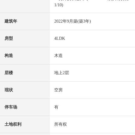
1/10)
建筑年
2022年9月築(築3年)
房型
4LDK
构造
木造
层楼
地上2层
现状
空房
停车场
有
土地权利
所有权