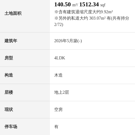
140.50
1512.34
m²/
sqf
※含有建筑退缩尺度大约9.92m²
土地面积
※另外的私道大约 303.07m² 有(共有持分
2/72)
建筑年
2026年5月築(-)
房型
4LDK
构造
木造
层楼
地上2层
现状
空房
停车场
有