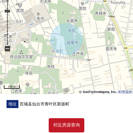
・也便于雨天的洗衣的浴室换气干燥机的
・在绝热性杰出的复数层玻璃
・门口抗热门
▼周边环境
・在步行范围以内生活便利设施大多数
―LIFE信息―
−
○仙台市立通町小学步行12分钟的约920m
○仙台市立三条中学步行9分钟的约700m
○JR仙山线"北山"车站步行12分钟的约950m
○会川诊所步行4分钟的约310m
○柏木3丁目公园步行7分钟的约510m
100 m
○TSURUHA药品仙台北山商店步行7分钟的约510m
利用規約
○Lawson仙台柏木3丁目商店步行7分钟的约530m
○仙台北山邮局步行7分钟的约550m
地址
宫城县仙台市青叶区新坂町
○西友树町商店步行11分钟的约850m
○七十七银行北仙台分店步行17分钟的约1350m
邻近房源查询