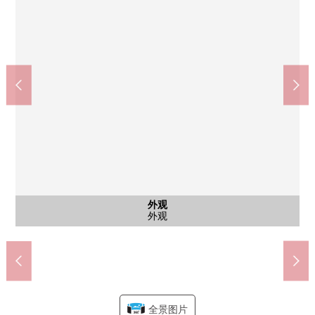
○TSURUHA药品仙台北山商店(约510m)
○Lawson仙台柏木3丁目商店(约530m)
○七十七银行北仙台分店(约1350m)
○JR仙山线"北山"车站(约950m)
○仙台市立通町小学(约920m)
○仙台市立三条中学(约700m)
○柏木3丁目公园(约510m)
○仙台北山邮局(约550m)
○西友树町商店(约850m)
○会川诊所(约310m)
公共汽车
停车场
外观
外观
客厅
客厅
客厅
厨房
厨房
厨房
厨房
其他
厕所
收纳
收纳
厕所
外观
步行12分钟
步行12分钟
步行11分钟
步行17分钟
步行9分钟
步行4分钟
步行7分钟
步行7分钟
步行7分钟
步行7分钟
西式房间
整体卫浴
西式房间
西式房间
西式房间
停车场
外观
外观
客厅
门口
门口
门口
客厅
客厅
厨房
厨房
设备
厨房
设备
洗脸
洗脸
设备
收纳
收纳
厕所
阳台
外观
全景图片