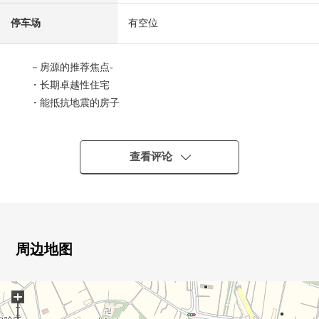
停车场
有空位
－房源的推荐焦点-
・长期卓越性住宅
・能抵抗地震的房子
(较好的基础，墙倍率5倍的耐力面板使用，密封施工方法)
・高耐力追求高性能的"I.D.S施工方法"
・住宅性能表示W取得(设计+建设)
查看评论
在～4专业6项目最高等级～
▼房间的特徴
・面向全居室东南的亮的房型
・客厅和有一体感的开放式厨房
・收纳充实
周边地图
～全居室收缴付、WIC、走廊收纳等的～
・容易把打扫换成的全室木地板式样
+
・采用加上开放感觉和舒适的宽大的2WAY阳台
▼设备