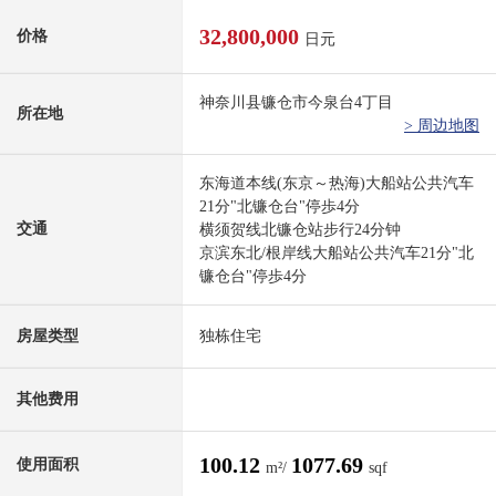
32,800,000
价格
日元
神奈川县镰仓市今泉台4丁目
所在地
> 周边地图
东海道本线(东京～热海)大船站公共汽车
21分"北镰仓台"停歩4分
交通
横须贺线北镰仓站步行24分钟
京滨东北/根岸线大船站公共汽车21分"北
镰仓台"停歩4分
房屋类型
独栋住宅
其他费用
100.12
1077.69
使用面积
m²/
sqf