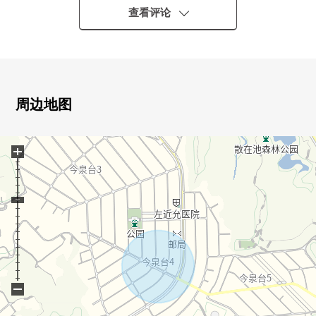
・对都心以及镰仓、湘南区域交通便捷
查看评论
・可以复数路线使用，便于通勤上学
▼建筑物的特徴
・面向西侧道路的3LDK独栋住宅
・老PANAHOME施工的轻量铁骨造2阶建
・在不把火用于的全部电化住宅作为安心、舒适的生活
周边地图
▼房间的特徴
・有与家族的会话兴奋起来的开放式厨房的LDK
+
・对约6张塌塌米脚增长，能舒畅的日式房间，有壁橱收纳
・各居室有收纳，便于整理整顿
▼设备
・保养附带简单，电磁炉
・有约4.0张塌塌米储藏室，一下子切季节用品，能收藏
・对雨天的衣服干燥有用的浴室换气干燥机的
・在按一个按钮操纵的电动卷帘门，也就寝时外出时放心
▼周边环境
−
・到泷之入南公园适应约290m，育儿的环境
■ 在找想要的家方面给予帮助的━━━━━・・・