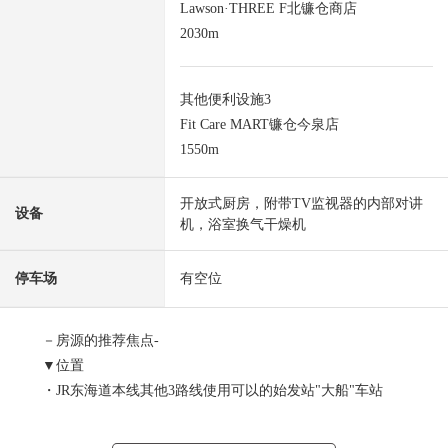
Lawson·THREE F北镰仓商店
2030m
其他便利设施3
Fit Care MART镰仓今泉店
1550m
开放式厨房，附带TV监视器的内部对讲
设备
机，浴室换气干燥机
停车场
有空位
－房源的推荐焦点-
▼位置
・JR东海道本线其他3路线使用可以的始发站"大船"车站
公共汽车21分"北镰仓台"停徒歩4分
・JR横须贺线"北镰仓"车站步行24分钟