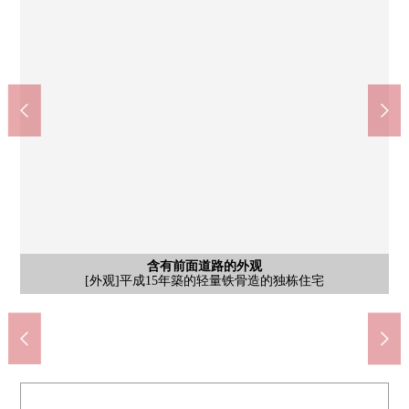
公共汽车
外观
[浴室]不仅因为在浴室，窗被设立所以能把自然光拿进来而且也可
[当地外观照片]也使周边环境相协调，介绍吧。请一定在当地确
含有前面道路的外观
日式房间
其他内省
西式房间
西式房间
停车场
客厅
厨房
洗脸
厕所
洗脸
厕所
阳台
外观
院子
院子
[2楼洗脸]盥洗台也被在2楼厕所旁边设置，利用之后的洗手也顺利
[约12.0张塌塌米LDK/]是阳光从朝南的窗在的亮的空间
[外观]北侧，阳光、通风为邻接地的过道良好
[外观]平成15年築的轻量铁骨造的独栋住宅
[厨房]容易维修的电磁炉搭载的开放式厨房
[停车场]汽车空间1台分(出自车型的)
[约6.0张塌塌米1楼日式房间/]
镰仓市立今泉小学(约1290m)
镰仓市立岩濑中学(约1880m)
[阳台]关于朝南，阳光良好
[约6.0张塌塌米西式房间/]
[约6.0张塌塌米西式房间/]
镰仓今泉台邮局(约270m)
[2楼厕所]
以换气。
[洗脸室]
[厕所]
[楼梯]
[院子]
[院子]
认。