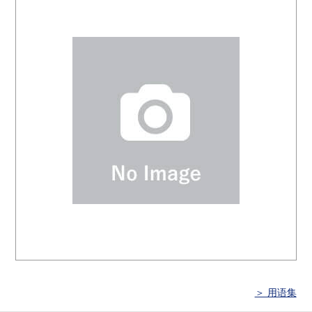
＞ 用语集