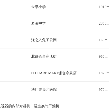
今泉小学
1910
岩濑中学
2360
泷之入兔子公园
160m
北镰仓台商店街
950m
FIT CARE MART镰仓今泉店
1820
法厅警员允医院
970m
监视器的内部对讲机，浴室换气干燥机