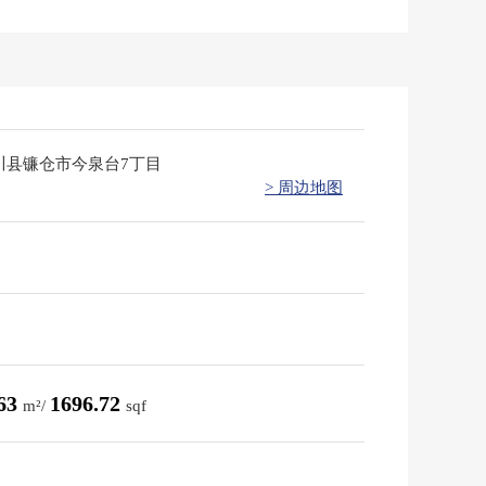
川县镰仓市今泉台7丁目
> 周边地图
.63
1696.72
m²/
sqf