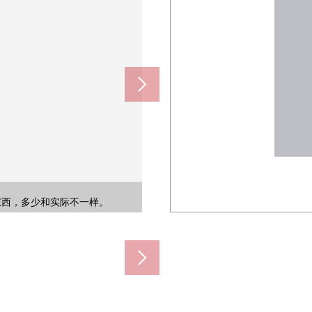
东西，多少和实际不一样。
约1820m)
m)
m)
m)
m)