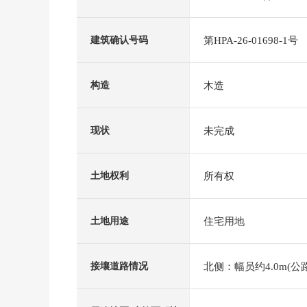
第HPA-26-01698-1号
建筑确认号码
木造
构造
未完成
现状
所有权
土地权利
住宅用地
土地用途
北侧：幅员约4.0m(公路
接壤道路情况