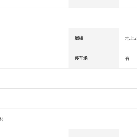
地上
层楼
有
停车场
)