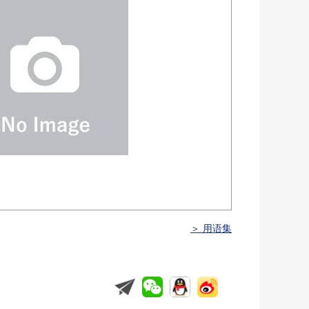
＞ 用语集