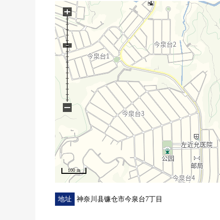
▼周边环境
+
・最近车站周围超市，医院，商业设施，饮食店
是有一如既往的商店街，大量拥有生活便利性的区域
・步行圈有公园以及徒步旅行路线
■ 在找想要的家方面给予帮助的━━━━━・・・
房源的详细、需讨论是如有意向，请跟我们联系。
−
100 m
地址
神奈川县镰仓市今泉台7丁目