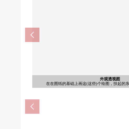
含有前面道路的外观
含有前面道路的外观
含有前面道路的外观
外观透视图
外观
室内
客厅
在在图纸的基础上画这(这些)个绘图，扶起的
FIT CARE MART镰仓今泉店(
泷之入兔子公园(约160
北镰仓台商店街(约950
法厅警员允医院(约970
镰仓今泉台邮局(约990
[外观]2026/05/21拍摄
[外观]2026/05/21拍摄
[外观]2026/05/21拍摄
含有前面道路的外观
含有前面道路的外观
含有前面道路的外观
今泉小学(约1910m)
岩濑中学(约2360m)