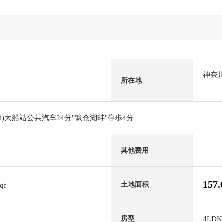
神奈
所在地
)大船站公共汽车24分"镰仓湖畔"停歩4分
其他费用
157
土地面积
sqf
4LDK
房型