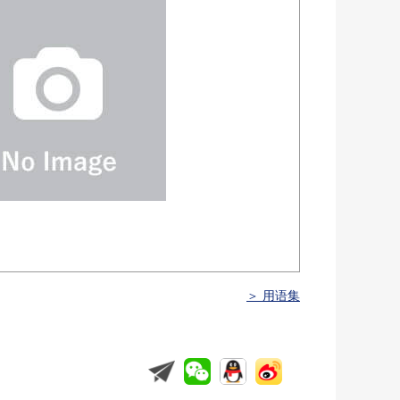
＞ 用语集