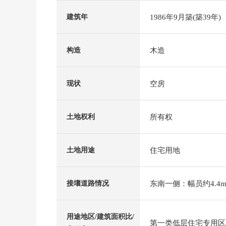
1986年9月築(築39年)
建筑年
木造
构造
空房
现状
所有权
土地权利
住宅用地
土地用途
东南一侧：幅员约4.4m
接壤道路情况
用途地区/建筑面积比/
第一类低层住宅专用区/6