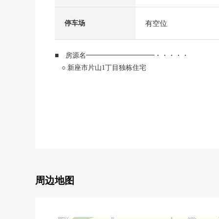
有空位
停车场
■ 房源名━━━━━━━━━━・・・・・
○ 新座市片山1丁目独栋住宅
■ 交通━━━━━━━━━━━・・・・・
○ 西武池袋线"云雀丘站"车站公共汽车11分
"体育馆"停歩5分
○ 西武池袋线"大泉学园"车站公共汽车24分
"中泽"停歩5分
○ 东武东上线"朝霞台"车站公共汽车28分
"体育馆"停歩5分
周边地图
■ 推荐焦点━━━━━・・・・・
○ 土地面积127.26平米(约38.49坪)
○ 建筑面积113.44平米(约34.31坪)