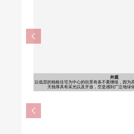
日式房间
外观
以低层的独栋住宅为中心的街景有条不紊继续，因为
是收纳场所被充分准备的设计。行李对有许多多kunarig
含有前面道路的外观
含有前面道路的外观
西式房间
停车场
外观
门口
门口
风景
外观
外观
天独厚具有采光以及开放，空是感到广泛地绿
按照在前面道路清静的住宅地行驶的车的原
到超市，便利店步行5分钟的范围以内。
容易到小学、公园做步行10分钟的范围
在周围，公园分散地存在，是绿丰
在周围，公园分散地存在，是绿丰
容易家族使用的4SLDK的家。
全家便利店新座片山1丁目商店(约
7-Eleven新座体育馆1丁目商店(
doragguseimusu新座片山店(
Inageya新座野寺店(约37
新座市立片山小学(约590
新座市立第5中学(约855
幅员约4.4m的前面道路
门口部分的收藏也丰
是有舒适的门口部分
是有舒适的整形地
日式房间
日式房间
西式房间
日式房间
住宅。
客厅
厨房
客厅
客厅
客厅
室内