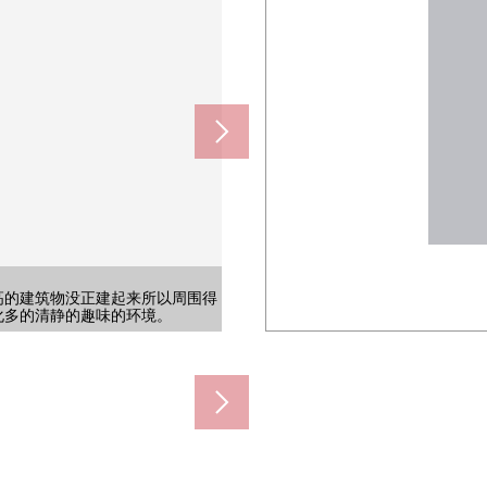
高的建筑物没正建起来所以周围得
achino育儿代，爱好的家族好的
化多的清静的趣味的环境。
样原封不动的少的道路。
在生活好的居住环境。
以内的育儿的环境。
富的居住环境。
富的居住环境。
有阁楼收纳。
350m)
约500m)
约430m)
0m)
m)
m)
。
富