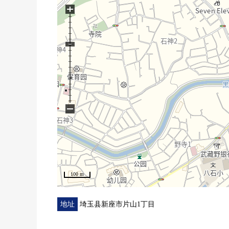
+
○ 能使用2沿线3车站
○ 阳光为东南道路良好
○ 丰富的存储空间
(居室收纳，小房间背后收纳，地板下边收纳)
○ 组合厨房
○ 朝南的大的阳台
○ 有停车位(出自车型的)
−
0 超市或者便利店便于购物
0 小学、公园不久容易做育儿的环境
0 绿丰富并且清静的住宅区
○ 在周围，公园分散地存在，是绿丰富的居住环境。
■ 对顾客的留言━━━━━━━━━━━━━━━・
100 m
这次看房源详细画面，谢谢。
发自心里等候来自顾客的咨询方式。
地址
埼玉县新座市片山1丁目