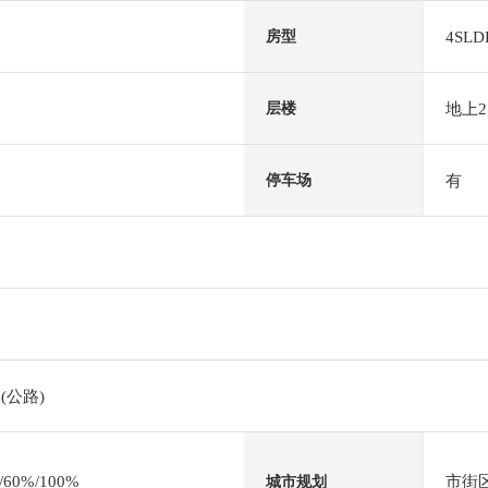
4SLD
房型
地上
层楼
有
停车场
(公路)
0%/100%
市街
城市规划