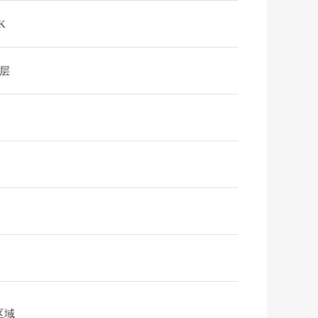
K
2层
区域