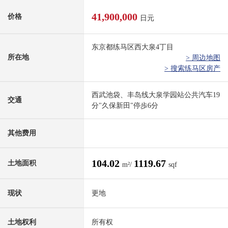
41,900,000
价格
日元
东京都练马区西大泉4丁目
所在地
> 周边地图
> 搜索练马区房产
西武池袋、丰岛线大泉学园站公共汽车19
交通
分"久保新田"停歩6分
其他费用
104.02
1119.67
土地面积
m²/
sqf
现状
更地
土地权利
所有权