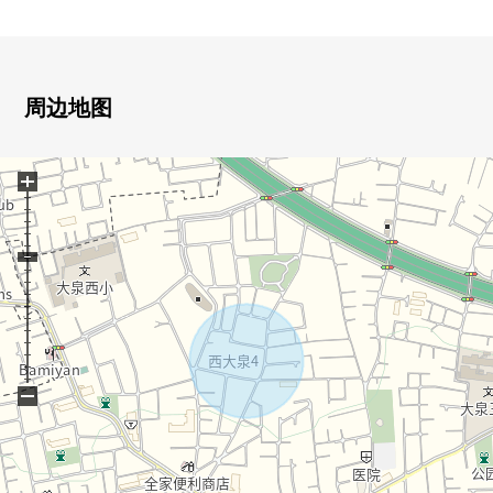
■ 推荐焦点━━━━━━━━━━━━━━━・・・・・
○ 第一类低层住宅专用区的清静的住宅区
○ 建筑面积比50%，容积率100%
○ 土地面积104.02平米(约31.46坪)
周边地图
○ 在建筑包含条件土地，没有
+
■ 对顾客的留言
━━━━━━━━━━━━━━━・・・・・
这次看房源详细画面，谢谢。
本房源到小学是步行3分钟的范围以内的新房分售住宅地。
发自心里等候来自顾客的咨询方式。
−