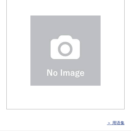
＞ 用语集