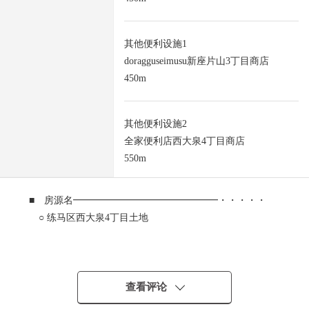
其他便利设施1
doragguseimusu新座片山3丁目商店
450m
其他便利设施2
全家便利店西大泉4丁目商店
550m
■ 房源名━━━━━━━━━━━━━━━・・・・・
○ 练马区西大泉4丁目土地
■ 交通交通━━━━━━━━━━━━━━━・・・・・
○ 西武池袋线"大泉学园"车站公共汽车19分
"久保新田"公交站步行6分钟
查看评论