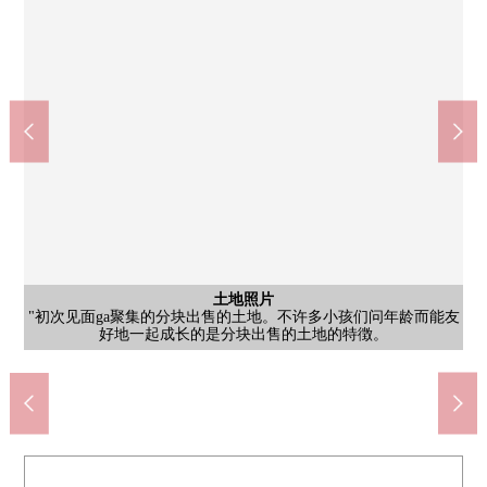
土地照片
以低层的独栋住宅为中心的街景有条不紊继续，因为高的建筑物
含有前面道路的外观
土地照片
土地照片
"初次见面ga聚集的分块出售的土地。不许多小孩们问年龄而能友
西侧道路。约6m的开发道路。因为是不建成通道的开发道路所以
没正建起来所以周围得天独厚具有采光以及开放，空是感到广泛
清静的住宅区的第一类低层住宅专用区。良好的景观被历时建筑
含有前面道路的外观
土地照片
土地照片
风景
西侧道路。幅员约6m的确保宽松的道路宽度的街景。
doragguseimusu新座片山3丁目商店(约450m)
步行到小学约3分钟。步行到超市约10分钟。
好地一起成长的是分块出售的土地的特徴。
居民以外的车以及人的闯入少，并且安全。
清静的住宅区的第一类低层住宅专用区。
全家便利店西大泉4丁目商店(约550m)
练马区立久保新田拳头公园(约490m)
物的建蔽率以及容积率，将来保持。
练马区立大泉西中学校(约1250m)
久保新田银杏休息的森(约130m)
地绿化多的清静的趣味的环境。
峰会商店新座片山店(约800m)
练马区立大泉西小学(约170m)
西大泉樱花绿地(约760m)
步行到公交站约6分钟。
泷岛医院(约450m)