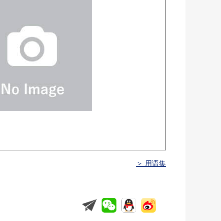
＞ 用语集