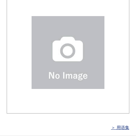
＞ 用语集