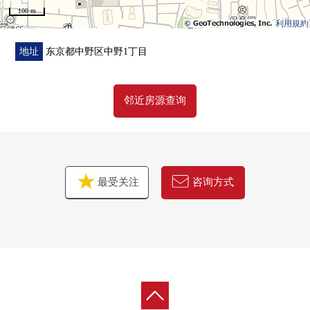
100 m
・与家族的会话兴奋起来的开放式厨房
利用規約
・到处采用了木纹风格设计以及瓷砖
有温暖的室内空间
地址
东京都中野区中野1丁目
・确保超过7张塌塌米全居室
・也能用约5.7张塌塌米作为居室使用1楼储藏室
邻近房源查询
・收纳或者远程办公空白是多用途
能灵活运用的3楼有储藏室（小于6贴的房间）
・全居室2面采光
・厕所2个地方有，收纳丰富
最受关注
咨询方式
▼汽车空间
・停车位有
・能根据车型停复数几台
・自行车场地空间有
▼周边环境
・Mybasket中野2丁目商店…约560m(步行7分钟)
・按照7-Eleven中野红叶山商店…约240m(徒3分)