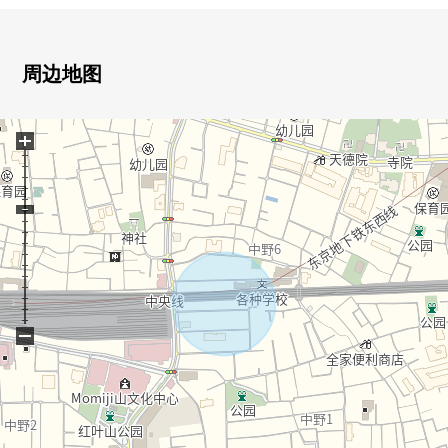
▼本房源的魅力
・从4楼部分的屋顶阳台看中央线、总武线
周边地图
开放感觉某一个风景
・高的建筑物少，并且附近被在周围感到空的居住环境
+
・终于都心有感和私人的感
兼备的1住宅
・能享受看似中央线沿线的开放感觉某一个生活
▼建筑物的特徴
・2024年6月築的築浅独栋住宅
・建筑面积114.68平米
・3LDK+S+屋顶阳台
−
・已经所有房间层表面涂层施工
・已经监视照相机设置
▼房间的特徴
・2楼LDK是约17.0张塌塌米开放感觉某一个空间