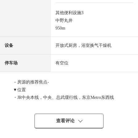
其他便利设施3
中野丸井
950m
设备
开放式厨房，浴室换气干燥机
停车场
有空位
－房源的推荐焦点-
▼位置
・JR中央本线，中央、总武缓行线，东京Metro东西线
"中野"车站步行10分钟
・东京地铁线丸之内线"新中野"车站步行17分钟
★复数路线使用可能对都心主人需要区域交通便捷
查看评论
★使再开发发展的中野站当做生活圈的位置
・位于成熟稳重的住宅区