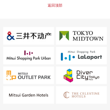
返回顶部
・杉药房中野站北店…约750m(步行10分钟)
・中野丸井…约950m(步行12分钟)
・岛忠中野店…约260m(步行4分钟)
・宫地内科医院…约690m(步行9分钟)
・中野区立谷户小学…约700m(步行9分钟)
・中野区中野东中学…约1,550m(步行20分钟)
・中野区立城山公园…约210m(步行3分钟)
・中野区立红叶山公园…约360m(步行5分钟)
■ 在找想要的家方面给予帮助的━━━━━・・・
房源的详细、需讨论是如有意向，请跟我们联系。