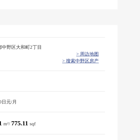
都中野区大和町2丁目
> 周边地图
> 搜索中野区房产
40日元/月
01
775.11
m²/
sqf