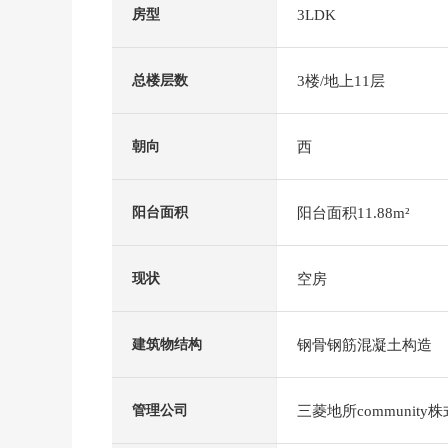
3LDK
房型
3楼/地上11层
总楼层数
西
朝向
阳台面积11.88m²
阳台面积
空房
现状
钢骨钢筋混凝土构造
建筑物结构
三菱地所community
管理公司