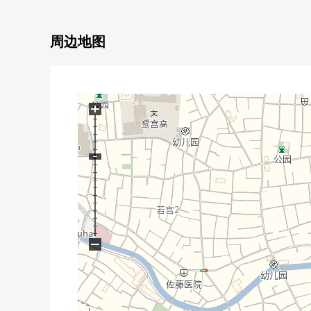
○浴室暖气烘干机、再加热功能在的公共汽车
○两面派阳台
○6.05平米的门
周边地图
○可饲养宠物（有规定）
■翻新内容■ (打算在2026年8月完成)
○地板NEW换新
+
○整体卫浴全部已换新
○盥洗台全部已换新
○厕所全部已换新
○组合厨房全部已换新
○墙、天花板Cross全部已换新
○门、门口收纳全部已换新
○洗衣栓、防水洗衣机底座全部已换新
−
■工程履历■
○2023年大规模的修理工程
○在2023年受到，建造水槽室排水泵交换