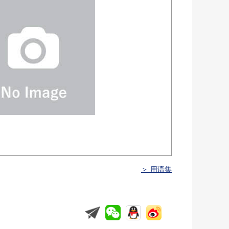
＞ 用语集