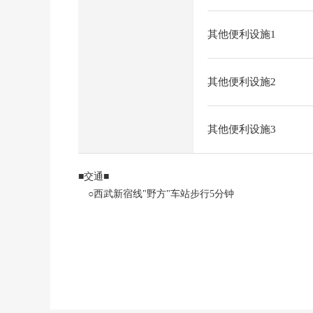
其他便利设施1
其他便利设施2
其他便利设施3
■交通■
○西武新宿线"野方"车站步行5分钟
■推荐焦点■
○阳光关于西南边角房良好
○全居室收纳有、2个地方步入式衣帽间
○约16.3张塌塌米宽敞的LDK
○与家族的会话兴奋起来的开放式厨房(附带净水器、