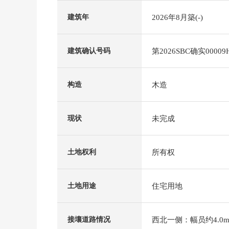
2026年8月築(-)
建筑年
第2026SBC确实00009
建筑确认号码
木造
构造
未完成
现状
所有权
土地权利
住宅用地
土地用途
西北一侧：幅员约4.0m
接壤道路情况