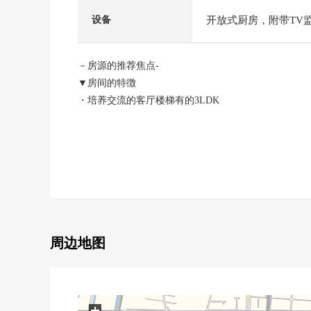
开放式厨房，附带TV
设备
－房源的推荐焦点-
▼房间的特徴
・培养交流的客厅楼梯有的3LDK
・约18.7张塌塌米宽敞的生活
・在全居室，有壁橱的存储空间
・容易把打扫换成的全室木地板式样
・通风用客厅两面派采光明亮地好的空间
・有汽车空间2台分(出自车型的)
▼设备
・附带3份炉子烤炉的组合厨房
周边地图
・与家族的会话兴奋起来的开放式厨房
・从属于在厨房，储藏调料，便于应急食品的收藏的餐
・有地板下边收纳
+