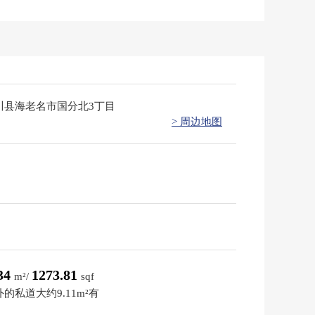
川县海老名市国分北3丁目
> 周边地图
.34
1273.81
m²/
sqf
的私道大约9.11m²有