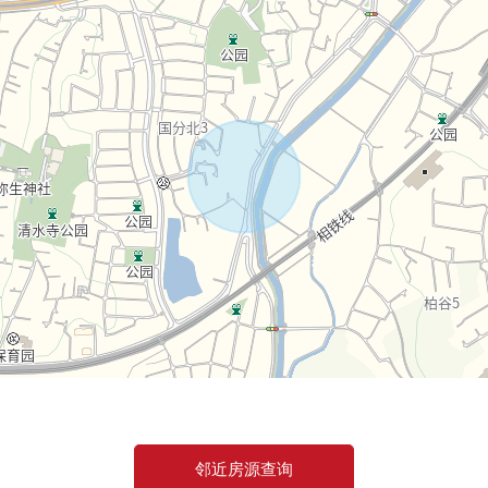
论接受各种需讨论。
-944-431，"请随便询问。
子的来店是欢迎。
以请注意。
邻近房源查询