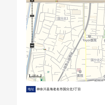
■ 请随便询问━━━━━━━━━・・・・・
房源参观的要求，买房时的各项费用，住宅贷款的需讨
到下方有的"咨询"或者"预约参观"按钮或者免费热线"0120
因为儿童乐园区以及尿布交换台准备了所以带领小的孩
在驾车前来的时候，
・时代海老名中央公园地下车库(老市营停车场)
・像SURUGA银行的旁边的三井的再Park
−
请使用ogo。
发自心里等候来自各位的咨询方式。
※因为binauoku停车场是合作的停车场，并且没有所
100 m
地址
神奈川县海老名市国分北3丁目