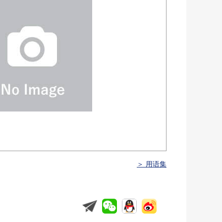
＞ 用语集