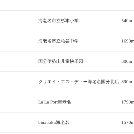
海老名市立杉本小学
540m
海老名市立柏谷中学
1690
国分伊势山儿童快乐园
300m
クリエイトエス・ディー海老名国分北店
890m
La La Port海老名
1790
binauoku海老名
1570