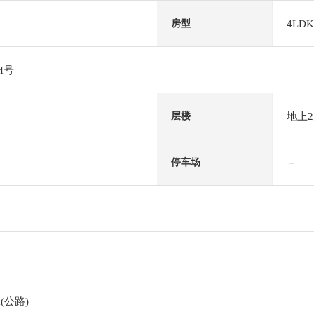
4LDK
房型
H号
地上
层楼
－
停车场
(公路)