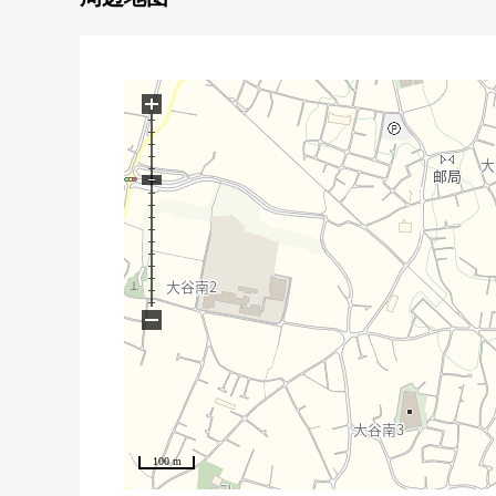
・只为了容易形成统一感觉的西式房间的房型
・有舒适的约14.7张塌塌米LDK
・客厅和有一体感的开放式厨房
・在全居室有收纳，有4个地方壁橱
+
▼设备
・有监视照相机、TV监视器的内部对讲机
・便于夜间的回家的门口人感觉感应器Right
・也便于雨天的洗衣的浴室换气干燥机的
・便于洗发水以及打扫的有淋浴的盥洗台
・在厕所，附带舒适的温水冲洗马桶座
−
100 m