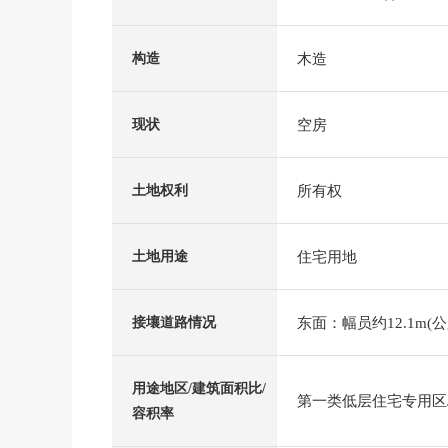
木造
构造
空房
现状
所有权
土地权利
住宅用地
土地用途
东面：幅员约12.1m(公
接壤道路情况
用途地区/建筑面积比/
第一类低层住宅专用区/5
容积率