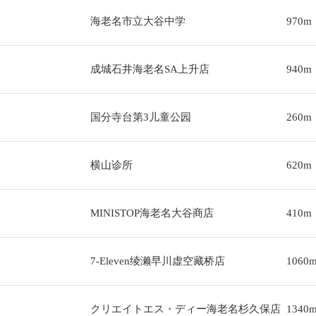
海老名市立大谷中学
970m
成城石井海老名SA上升店
940m
国分寺台第3儿童公园
260m
横山诊所
620m
MINISTOP海老名大谷商店
410m
7-Eleven绫濑早川虚空藏桥店
1060
クリエイトエス・ディー海老名杉久保店
1340