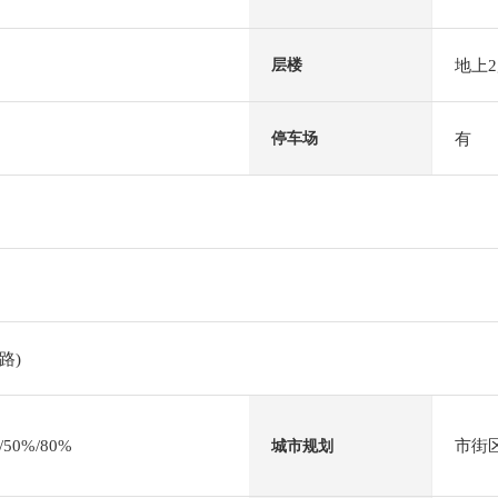
地上
层楼
有
停车场
路)
0%/80%
市街
城市规划