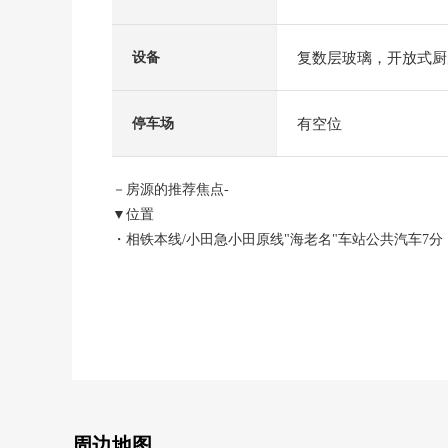
复数层玻璃，开放式厨
设备
有空位
停车场
－房源的推荐焦点-
▼位置
・相铁本线/小田急小田原线"海老名"车站公共汽车7分
相铁公共汽车"国分寺台第7"公共汽车站步行2分钟
▼独栋住宅的特徴
・2026年2月完成的4LDK新建独栋住宅
・关于第一类低层住宅专用区清静的住宅区
・停车位3台分有※出自车型的限制有
▼房间的特徴
周边地图