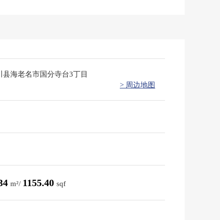
川县海老名市国分寺台3丁目
> 周边地图
.34
1155.40
m²/
sqf