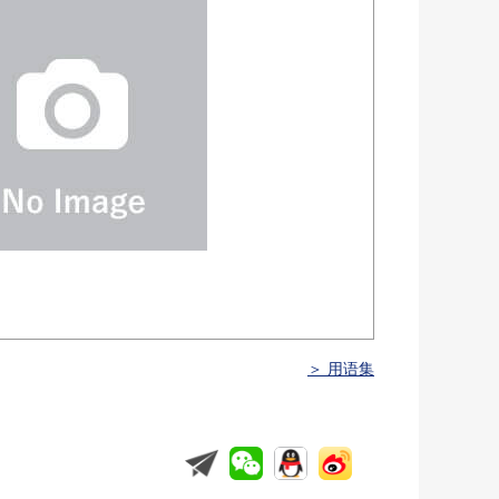
＞ 用语集