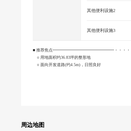
其他便利设施2
其他便利设施3
■ 推荐焦点━━━━━━━━━━━━━━━・・・・
○ 用地面积约36.83坪的整形地
○ 面向开发道路(约4.5m)，日照良好
○ 在建筑包含条件待售土地，没有
○ 能在喜欢的House厂商建造
■ 请随便询问━━━━━━━━━━━━━━━・・・
也承受房源参观的要求，买房时的各项费用，住宅贷款
请到用下方有的"咨询"或者"预约参观"或者免费热线"0120
因为小孩角准备了所以带领小的孩子的来店是欢迎。
是否请停车场使用binauoku合作停车场(※)在敝店
周边地图
来自各位的咨询方式，发自心里恭候您的光临。