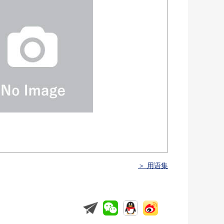
＞ 用语集