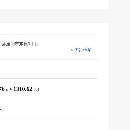
川县座间市东原3丁目
> 周边地图
.76
1310.62
m²/
sqf
权