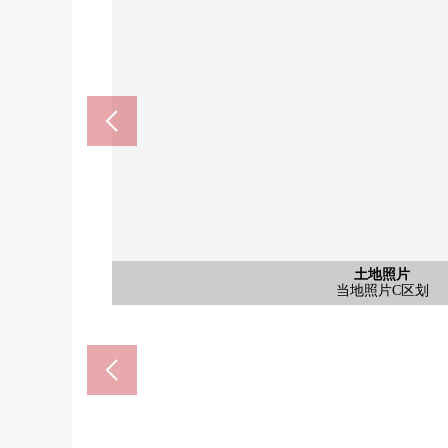
含有前面道路的外观
含有前面道路的外观
土地照片
土地照片
土地照片
土地照片
区划图
医疗法人公司相模野中央医院(约1
7-Eleven座间南栗原3丁目商店(
食品馆aobasagami野商店(约
全家便利店相模野商店(约70
BREG座间南栗原商店(约55
Create S·D相模野商店(约5
tominaga内科医院(约70
座间市立东原小学(约930
座间市立南中学校(约260
相模野站前邮局(约650
分块出售的土地全体照
当地照片C区划
当地照片C区划
当地照片C区划
[全体区划图]
前面道路
前面道路