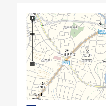
(※)某一个地下车库没正为市营停车场在binauoku里
+
−
100 m