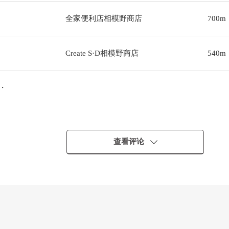
全家便利店相模野商店
700m
Create S·D相模野商店
540m
・
查看评论
・・
，其他需讨论。
-944-431"随便询问。
在停车之际在近邻的硬币停车细算吧。