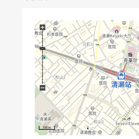
+
−
100 m