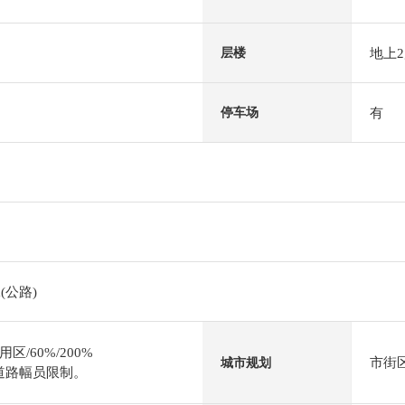
地上
层楼
有
停车场
(公路)
/60%/200%
市街
城市规划
道路幅员限制。