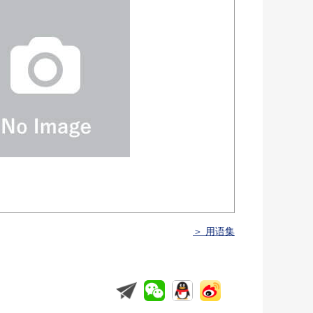
＞ 用语集