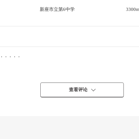
新座市立第6中学
3300
━━・・・・・
查看评论
括公益金等在内)的比例保持公共税费其他相关房产需要的费用的扣除前的