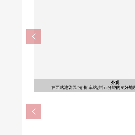
外观
带租约的房子房源：是计划回报率约9%。※计划回报
收入(包括公益金等在内)的比例保持公共税费其他
外观
外观
外观
外观
在西武池袋线"清濑"车站步行8分钟的良好
超市有3店铺，在步行10分钟的范围以内
supaozamu新堀商店(约45
sakagami清濑商店(约75
新座市立新堀小学(约550
新座市立第6中学(约3300
西友清濑商店(约650m
关于南西，阳光良好
能停1台(出自车型的)
据。另外，賃…