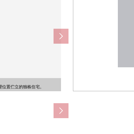
率是为对销售价格的年的计划租金
相关房产需要的费用的扣除前的数
地理位置伫立的独栋住宅。
是生活便利性良好度。
0m)
0m)
m)
m)
)
♪