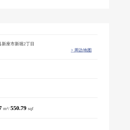
县新座市新堀2丁目
> 周边地图
17
550.79
m²/
sqf