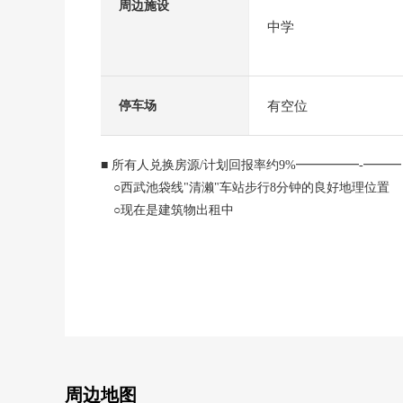
周边施设
中学
有空位
停车场
■ 所有人兑换房源/计划回报率约9%━━━━━-━
○西武池袋线"清濑"车站步行8分钟的良好地理位置
○现在是建筑物出租中
○2LDK+汽车空间
※本房源是连栋式建筑物(1栋2独栋住宅)。
※查对再建筑，需要与隣接住戸的协议。
※计划回报率是为对销售价格的年的计划租金收入(包
借契约交接关键)
周边地图