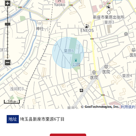
+
○ 为步行5分钟的范围以内有超市·便利店购物班次良好。
○到"市立栗原小学"步行5分钟的(约380m)小的孩子的有的
家庭放心。
−
100 m
利用規約
地址
埼玉县新座市栗原6丁目