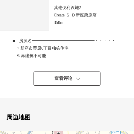
其他便利设施2
Create Ｓ·Ｄ新座栗原店
350m
■ 房源名━━━━━━━━━━━━━━━・・・・・
○ 新座市栗原6丁目独栋住宅
※再建筑不可能
■ 交通━━━━━━━━━━━━━━━・・・・・
○ 西武池袋线"云雀丘"车站步行15分钟
查看评论
○ 西武池袋线"云雀丘"车站公共汽车8分"岔道"停歩5分
■ 推荐焦点━━━━━━━━━━━━━━━・・・・・
○ 能利用的日式房间根据主卧室以及客厅，儿童起居室等
的生活方式有4个房间。
周边地图
○ 在1楼.2楼分别有储藏室，房间感觉清醒整理。
○ 在贴墙式的厨房，好像能集中于工作。