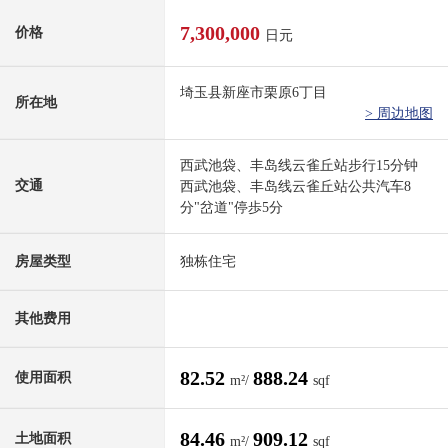
7,300,000
价格
日元
埼玉县新座市栗原6丁目
所在地
> 周边地图
西武池袋、丰岛线云雀丘站步行15分钟
交通
西武池袋、丰岛线云雀丘站公共汽车8
分"岔道"停歩5分
房屋类型
独栋住宅
其他费用
82.52
888.24
使用面积
m²/
sqf
84.46
909.12
土地面积
m²/
sqf