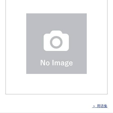
＞ 用语集