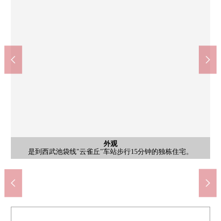
Lawson商店100新座栗原1丁目商店(约100m)
Create Ｓ·Ｄ新座栗原店(约350m)
肉花正超市云雀丘商店(约380m)
新座市立栗原小学(约380m)
新座市立第5中学(约1340m)
Yaoko新座栗原店(约170m)
栗原绿地公园(约430m)
含有前面道路的外观
外观
外观
外观
因为到"市立栗原小学"步行5分钟所以小的孩子的有的家庭放心。
是到西武池袋线"云雀丘"车站步行15分钟的独栋住宅。
为步行5分钟的范围以内有超市·便利店购物班次良好。
在1楼.2楼分别有储藏室，好像房间有感觉清醒的片。
步行17分钟。
步行5分钟。
步行3分钟。
步行5分钟。
步行2分钟。
步行5分钟。
步行6分钟。