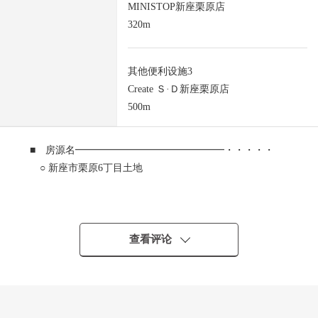
MINISTOP新座栗原店
320m
其他便利设施3
Create Ｓ·Ｄ新座栗原店
500m
■ 房源名━━━━━━━━━━━━━━━・・・・・
○ 新座市栗原6丁目土地
■ 交通━━━━━━━━━━━━━━━・・・・・
○ 西武池袋线"云雀丘"车站步行12分钟
查看评论
■ 推荐焦点━━━━━━━━━━━━━━━・・・・・
○ 阳光、通风良好的东南、东北角地
○ 建筑面积比60%，容积率200%
※ 容积率被对160%前面道路幅员限制。