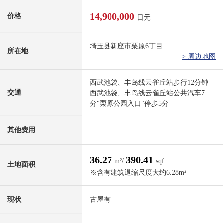
14,900,000
价格
日元
埼玉县新座市栗原6丁目
所在地
> 周边地图
西武池袋、丰岛线云雀丘站步行12分钟
交通
西武池袋、丰岛线云雀丘站公共汽车7
分"栗原公园入口"停歩5分
其他费用
36.27
390.41
m²/
sqf
土地面积
※含有建筑退缩尺度大约6.28m²
现状
古屋有