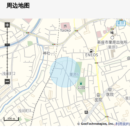
○ 在有建筑条件的待售土地，没有。
周边地图
○ 能在喜欢的House厂商建造。
○ 生活便利设施正在步行10分钟的范围以内分散地存在，
+
购物班次良好。
○ 是步行1分钟的(约70m)绿到栗原绿地公园丰富的居住环
境。
−
100 m
利用規約