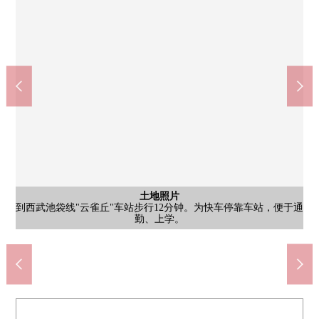
土地照片
土地照片
土地照片
到西武池袋线"云雀丘"车站步行12分钟。为快车停靠车站，便于通
因为在有建筑条件的待售土地，没有是喜欢的House厂商所以，并
步行10分钟的范围以内拥有生活便利设施，是作为支持每天的生
Create Ｓ·Ｄ新座栗原店(约500m)
肉花正超市云雀丘商店(约500m)
MINISTOP新座栗原店(约320m)
新座市立栗原小学(约820m)
新座市立第5中学(约1400m)
Yaoko新座栗原店(约480m)
栗原绿地公园(约70m)
含有前面道路的外观
含有前面道路的外观
云雀丘站(约900m)
土地照片
土地照片
是步行1分钟的(约70m)绿到栗原绿地公园丰富的居住环境。
是明亮和拥有开放感觉的东南、东北角地的介绍♪
请到三井Rehouse云雀之丘Center询问详细♪
土地面积/52.89平米(约15.99坪)
活的舒适的居住环境。
含有前面道路的外观
步行12分钟。
步行11分钟。
步行18分钟。
步行6分钟。
步行7分钟。
步行4分钟。
步行7分钟。
步行1分钟。
勤、上学。
且能建造。