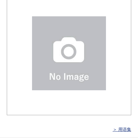
＞ 用语集