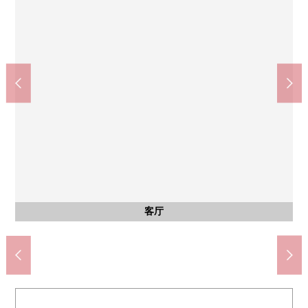
含有前面道路的外观
含有前面道路的外观
外观
外观
外观
外观
外观
只有准备的区划的分块出售的土地才有的成熟稳重的街景
被给绿上色的现代的外观印象深刻的变得想回家的家
被在用瓦盖从门口路径到停车位精彩地整理的空间
宽敞的前面道路在全体家带来明亮和开放感觉
想3LDK+汽车空间的暮rashiyasusao的家庭型
东久留米shoppingusentakurune(约1100m)
面向前面约6m道路，每天的车的进出放心
全家便利店东久留米八幡町商店(约450m)
是第一类低层住宅专用区清静的住宅地内
Create SD东久留米幸町商店(约750m)
峰会罢工碱水Renai店(约1100m)
东久留米市立第一小学(约450m)
东久留米市立中央中学(约750m)
六仙公園(约1200m)
公共汽车
客厅
客厅
客厅
客厅
客厅
厨房
厨房
洗脸
洗脸