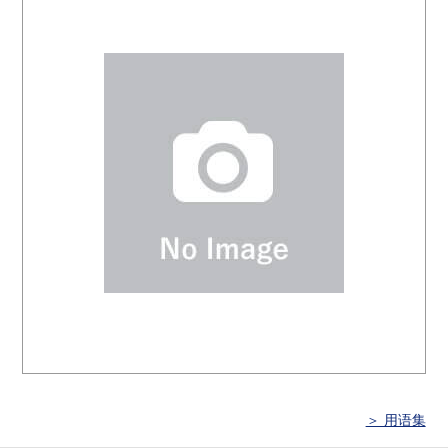
＞ 用语集