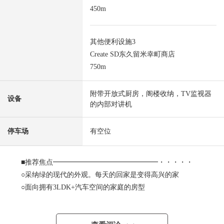
450m
其他便利设施3
Create SD东久留米幸町商店
750m
附带开放式厨房，阁楼收纳，TV监视器
设备
的内部对讲机
停车场
有空位
■推荐焦点━━━━━━━━━━━━━━━・・・・・
○采纳绿的现代的外观。每天的回家是变得高兴的家
○面向拥有3LDK+汽车空间的家庭的房型
○家族是自然和聚集的约18.6张塌塌米宽敞的LDK
○和气地迎接家族的回家的客厅界内楼梯设计