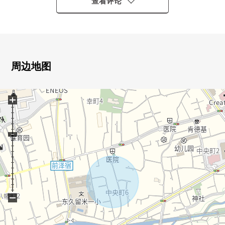
○在1楼，安置约4.5张塌塌米日式房间。客厅或者书斋能用
查看评论
于多目的
○在2楼的西式房间，有超过10张塌塌米舒适的面积。私人
的时间是舒适
○一下子切准备，住空間，能保持小房间背后收纳以及各地
方收纳
周边地图
○前面道路有约6m和幅员，车的进出也顺利
○有在被漂亮地维修保养的分块出售的土地里位于的统一感
+
觉的街景
■ 能使用3线路3车站！交通的宽度扩展到的位置
━━━━━━━━━━━━━━━・・・・・
0西武池袋线"东久留米"车站公共汽车10分"御成桥"停徒歩7
分
○西武新宿线"花小金井"车站公共汽车13分"御成桥"停徒歩7
分
−
○JR中央线"武藏小金井"车站公共汽车31分"御成桥"停徒歩7
分