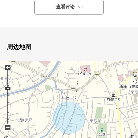
查看评论
○ 西武池袋线"云雀丘"车站步行11分钟
■ 推荐焦点━━━━━━━━━━━━━━━・・・・・
○ 用地面积96.38平米(约29.15坪)
周边地图
○ 第一类低层住宅专用地区的清静的住宅区
○ 西武池袋线"云雀丘"车站步行11分钟的交通便捷的位置
+
○ 能支持各种各样的家族构成的3LDK
○ 培养交流的客厅楼梯
○ 阳光关于朝南良好
0 客厅从脚下热房间的地板暖气有
○ 交通量的少的清静的住宅区
○ 汽车空间2台分(有出自车型的限制)
※埋藏文化遗产地区
−
※太阳光发电设备被在本房源建筑物设置。在关于太阳光
发电设备，根据法令，被要求了保守、点检，违反了该义