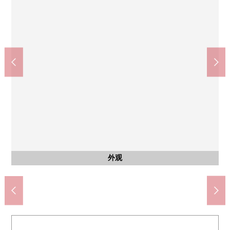
Inageya buruminguburumi云雀之丘专业商店店(约880m)
COCOKARA FINE云雀之丘专业商店店(约880m)
doragguseimusu西武云雀丘商店(约630m)
全家便利店云雀丘站北口店(约900m)
东久留米市立大门中的学校(约850m)
7-Eleven保谷云雀丘站北店(约730m)
MINISTOP新座栗原店(约450m)
东久留米市立第2小学(约1160m)
成城石井emio云雀丘(约900m)
Olympic云雀丘商店(约630m)
kurihara内科诊所(约490m)
云雀之丘PARCO(约880m)
含有前面道路的外观
外观
外观
外观
外观
外观
外观
外观