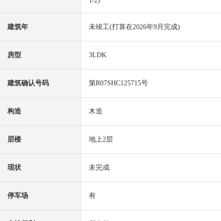
1/2)
建筑年
未竣工(打算在2026年9月完成)
房型
3LDK
建筑确认号码
第R07SHC125715号
构造
木造
层楼
地上2层
现状
未完成
停车场
有