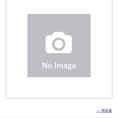
＞ 用语集