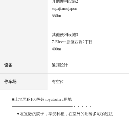
其他便利设施2
supajiamujapon
550m
其他便利设施3
7-Eleven新座西堀2丁目
400m
设备
通顶设计
停车场
有空位
■土地面积100坪超noyutoriaru用地
━━━━━━━━━━━━━━━・・・・・
▼在宽敞的院子，享受种植，在室外的用餐多彩的过法
扩大。
▼对有开放感觉的屋顶和居室数量拥有舒适的房型