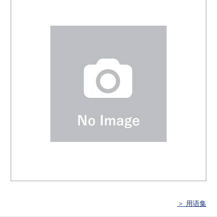
＞ 用语集