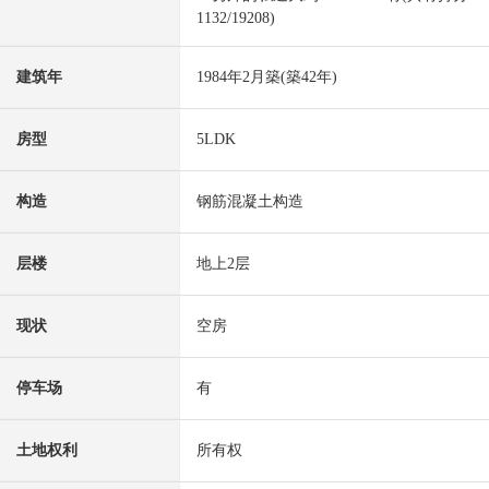
1132/19208)
建筑年
1984年2月築(築42年)
房型
5LDK
构造
钢筋混凝土构造
层楼
地上2层
现状
空房
停车场
有
土地权利
所有权