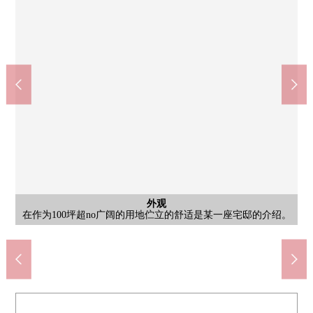
含有前面道路的外观
到东久留米市立第6小学，步行6分钟(约450m)。在孩子能无勉强
西友东久留米商店(约300m)
外观
兼具作为只有深处的用地才有的安稳的环境和对都心的交通的安
而去的距离有，是一边珍惜家族的时间，一边能平静地生活的居
步行8分钟。方面可能和层的营业时间营业时间，从早晨7点起深
含有前面道路的外观
停车场
外观
其他
在作为100坪超no广阔的用地伫立的舒适是某一座宅邸的介绍。
前面道路因为车doriga少所以不能培养安静的生活吗？
超市Viva Home东久留米商店(约500m)
夜1点30分专营商店的营业时间不同。
在车型有限制，但是也有汽车空白。
因为现在是空房所以随便请看。
东久留米市立第6小学(约450m)
东久留米市立东中学(约850m)
supajiamujapon(约550m)
稳，有的生活实现。
住环境。