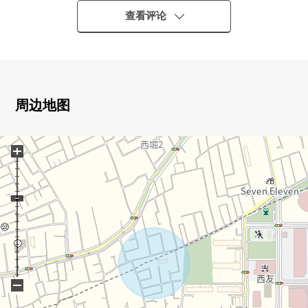
▼家族各自的私人的时间是能珍惜的家。
查看评论
▼车路少，并且在深处的位置定居下来的居住环境。
▼是实现可以对都心的访问的宽松的生活的宅邸。
▼步行范围以内有超市，每天的购物也在身边便利。
▼有在假日，能随便使用的超市公共浴池，能家族恢复
身心。
周边地图
▼到东久留米市立第6小学是步行6分钟的(约450m)不久
容易把孩子的上学换成的位置。
+
−