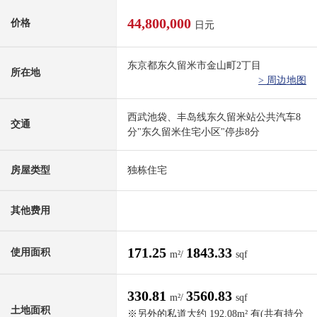
44,800,000
价格
日元
东京都东久留米市金山町2丁目
所在地
> 周边地图
西武池袋、丰岛线东久留米站公共汽车8
交通
分"东久留米住宅小区"停歩8分
房屋类型
独栋住宅
其他费用
171.25
1843.33
使用面积
m²/
sqf
330.81
3560.83
m²/
sqf
土地面积
※另外的私道大约 192.08m² 有(共有持分