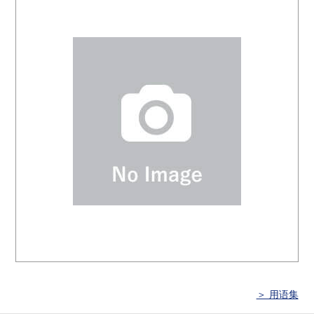
＞ 用语集