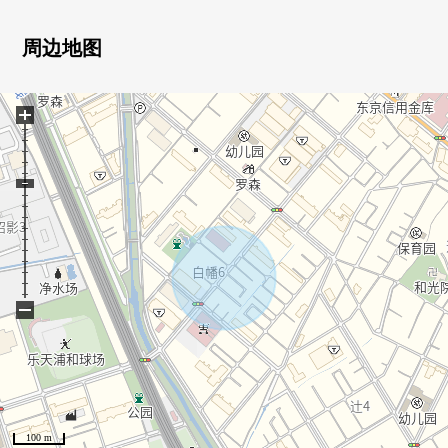
・各地方有收纳，感觉清醒的居住环境
・有停车位1台(出自车型的)
周边地图
▼设备
+
・餐具冲洗烘干机
・没有有净水器的接触的栓
・浴室暖气换气干燥机
・地板暖气(客餐厅部分)
・有三面镜的盥洗台
・有监视器的内部对讲机
・送货上门BOX
−
■ 在找想要的家方面给予帮助的━━━━━・・・
房源的详细、需讨论是如有意向，请跟我们联系。
100 m