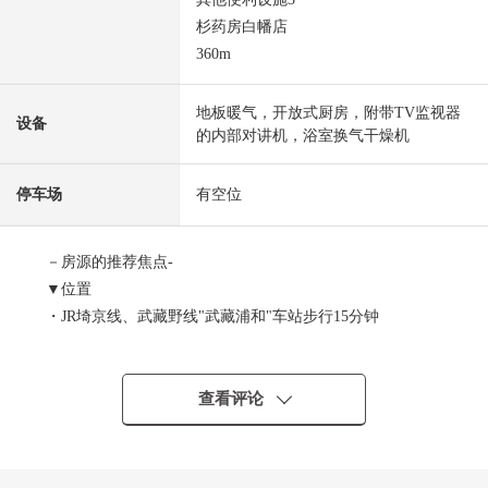
杉药房白幡店
360m
地板暖气，开放式厨房，附带TV监视器
设备
的内部对讲机，浴室换气干燥机
停车场
有空位
－房源的推荐焦点-
▼位置
・JR埼京线、武藏野线"武藏浦和"车站步行15分钟
▼特徴
・2026年4月完成的新房独栋住宅
查看评论
・根据生活方式作为房型变更可能的4LDK
・能进出2个房间的朝南的L字型的阳台
・明白家族的回来的客厅楼梯