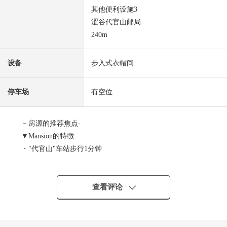
其他便利设施3
涩谷代官山邮局
240m
设备
步入式衣帽间
停车场
有空位
－房源的推荐焦点-
▼Mansion的特徴
・"代官山"车站步行1分钟
・使代官山，惠比寿，中目黑当做生活圈的位置
・出自鹿岛建设×大成建设的开发并分售、施工Mansion
・礼宾服务对应 ※部分收费
查看评论
・全部电化
・宠物饲养可(规章有)
・在用地里，有新鲜食品超市，体育Plaza，诊所，药妆店