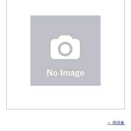
＞ 用语集