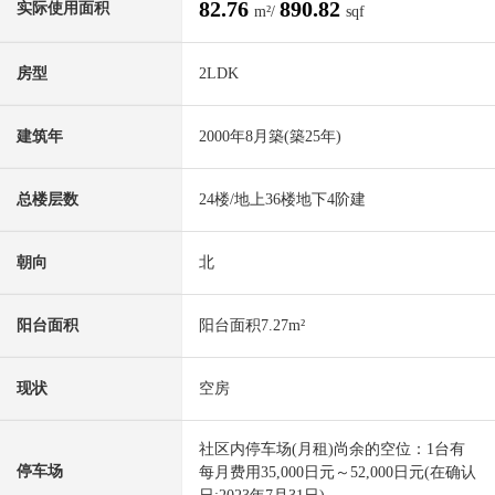
82.76
890.82
实际使用面积
m²/
sqf
房型
2LDK
建筑年
2000年8月築(築25年)
总楼层数
24楼/地上36楼地下4阶建
朝向
北
阳台面积
阳台面积7.27m²
现状
空房
社区内停车场(月租)尚余的空位：1台有
停车场
每月费用35,000日元～52,000日元(在确认