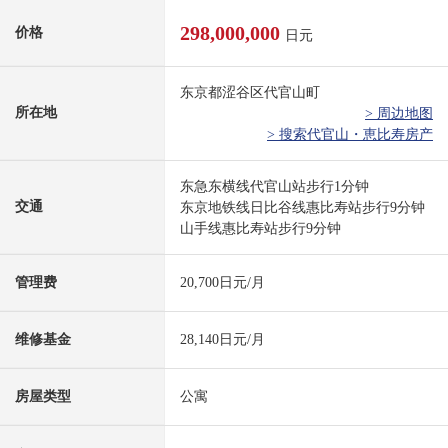
298,000,000
价格
日元
东京都涩谷区代官山町
所在地
> 周边地图
> 搜索代官山・恵比寿房产
东急东横线代官山站步行1分钟
交通
东京地铁线日比谷线惠比寿站步行9分钟
山手线惠比寿站步行9分钟
管理费
20,700日元/月
维修基金
28,140日元/月
房屋类型
公寓