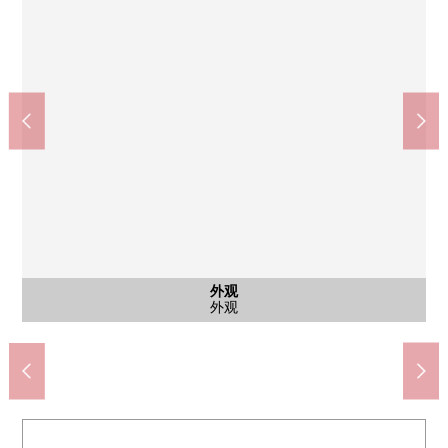
公共汽车
外观
风景
客厅
厨房
客厅
厨房
客厅
客厅
客厅
风景
室内
洗脸
室内
室内
收纳
室内
厕所
入口
入口
Welcia代官山Dixsept店(约100m)
涩谷区立钵山中学校(约660m)
食物风格代官山商店(约50m)
东京共济医院(约1140m)
公共汽车
外观
风景
客厅
厨房
客厅
厨房
客厅
客厅
客厅
风景
室内
洗脸
室内
室内
收纳
室内
厕所
入口
入口