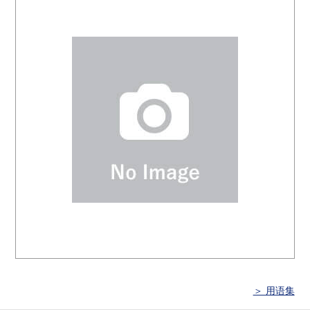
＞ 用语集