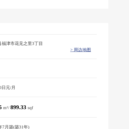
县福津市花见之里3丁目
> 周边地图
00日元/月
55
899.33
m²/
sqf
5年7月築(築31年)