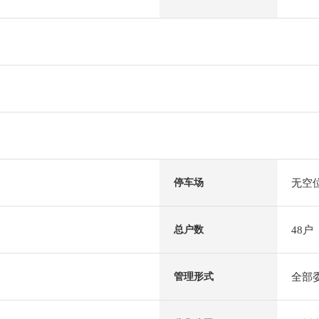
无空
停车场
48户
总户数
全部
管理形式