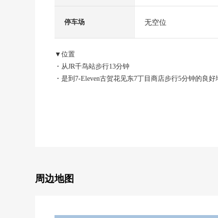
无空位
停车场
▼位置
・从JR千鸟站步行13分钟
・是到7-Eleven古贺花见东7丁目商店步行5分钟的良
▼Mansion的特徴
・不在时有便利的智能快递柜
・在安全面，也有安心的防盗门
▼房间的特徴
・为西南、东南边角房，光照、通风良好
・能从所有的居室在阳台出来
・因为全居室、客厅有收纳所以东西至多放心
▼设备
周边地图
・是从属于在考虑隐私的门口的前面的凹室的住戸
・能继承卖主的合同的停车场
▼翻新内容(2025年1月工程完毕)