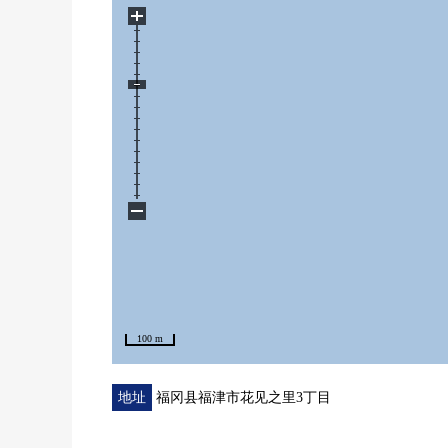
・厨房，整体卫浴，盥洗台，厕所全部已换新
+
・全室地板，地板张替
−
100 m
地址
福冈县福津市花见之里3丁目