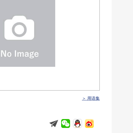
＞ 用语集