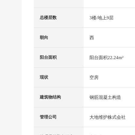
3楼/地上9层
总楼层数
西
朝向
阳台面积22.24m²
阳台面积
空房
现状
钢筋混凝土构造
建筑物结构
大地维护株式会社
管理公司