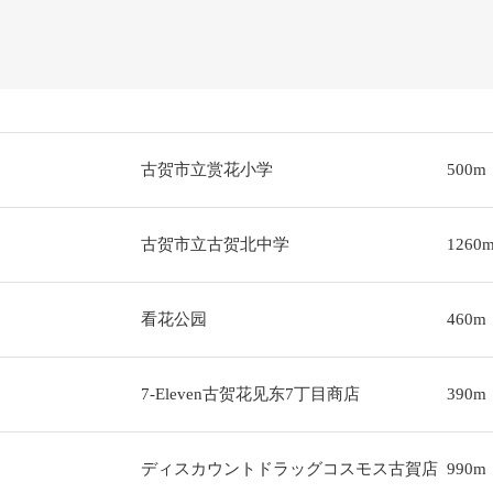
古贺市立赏花小学
500m
古贺市立古贺北中学
1260
看花公园
460m
7-Eleven古贺花见东7丁目商店
390m
ディスカウントドラッグコスモス古賀店
990m