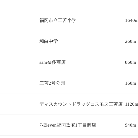
福冈市立三苫小学
1640
和白中学
260m
sani奈多商店
860m
三苫2号公园
160m
ディスカウントドラッグコスモス三苫店
1120
7-Eleven福冈盐滨1丁目商店
940m