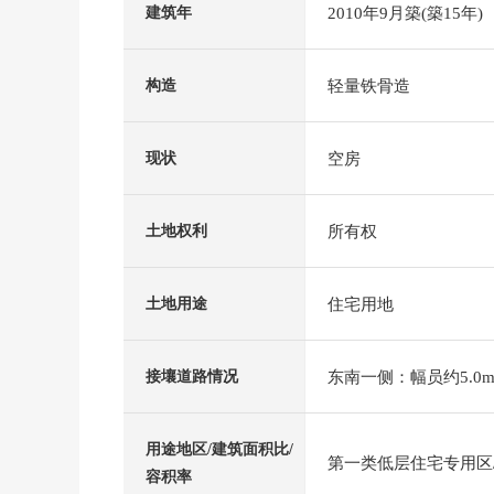
2010年9月築(築15年)
建筑年
轻量铁骨造
构造
空房
现状
所有权
土地权利
住宅用地
土地用途
东南一侧：幅员约5.0m
接壤道路情况
用途地区/建筑面积比/
第一类低层住宅专用区/5
容积率