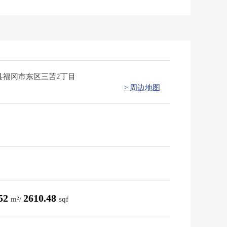
县福冈市东区三苫2丁目
> 周边地图
.52
2610.48
m²/
sqf