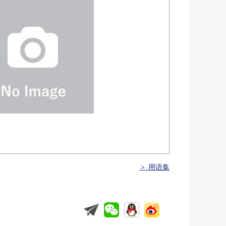
＞ 用语集