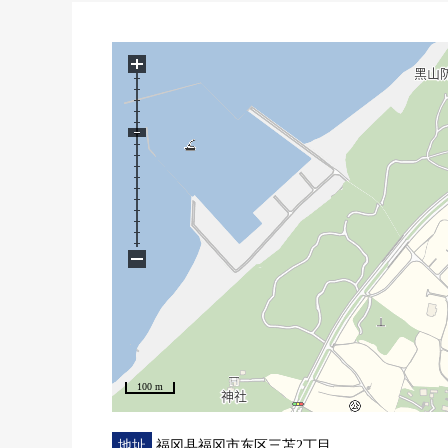
・门口旁边有鞋衣帽寄存处
・与家族的会话兴奋起来的计数器-厨房
▼设备
+
・浴室换气干燥暖气时机有
・有洗碗机的组合厨房
▼翻新内容(2026年3月完毕)
・层瓷砖面对
・墙、天花板Cross NEW换新
・厨房全部已换新
・一部分门交换
−
・整体卫浴全部已换新，
・盥洗台全部已换新
・厕所，全部已换新
・张贴洗脸室，厕所CF席
・室内清洁
・热水器交换
100 m
■在找想要的家方面给予帮助的━━━━━・・・
房源的详细、需讨论是如有意向，请跟我们联系。
地址
福冈县福冈市东区三苫2丁目