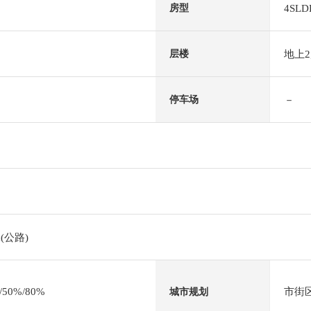
4SLD
房型
地上
层楼
－
停车场
(公路)
0%/80%
市街
城市规划