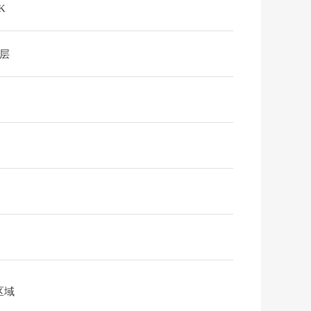
K
2层
区域