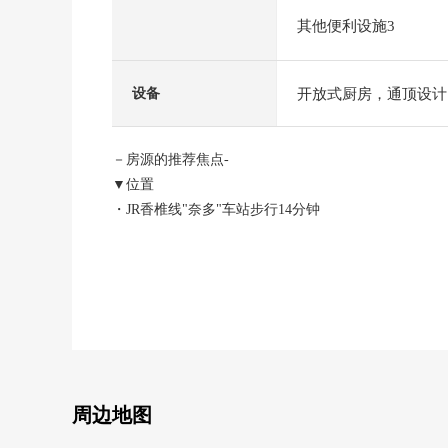
其他便利设施3
开放式厨房，通顶设计
设备
－房源的推荐焦点-
▼位置
・JR香椎线"奈多"车站步行14分钟
・到和白中学步行4分钟
▼建筑物的特徴
・因为面向东南的所以阳光良好
・能停停车场2台(出自车型的)
▼房间的特徴
・建筑面积约111平方米的4SLDK
・为对LDK部分有楼梯井阳光良好
・对西式房间约6张塌塌米部分有WIC
周边地图
・有全居室收纳